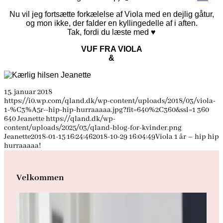
Nu vil jeg fortsætte forkælelse af Viola med en dejlig gåtur,
og mon ikke, der falder en kyllingedelle af i aften.
Tak, fordi du læste med ♥
VUF FRA VIOLA
&
15. januar 2018
https://i0.wp.com/qland.dk/wp-content/uploads/2018/03/viola-
1-%C3%A5r--hip-hip-hurraaaaa.jpg?fit=640%2C360&ssl=1
360
640
Jeanette
https://qland.dk/wp-
content/uploads/2025/03/qland-blog-for-kvinder.png
Jeanette
2018-01-15 16:24:46
2018-10-29 16:04:49
Viola 1 år – hip hip
hurraaaaa!
Velkommen