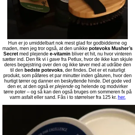
Hun er jo umiddelbart nok mest glad for godbidderne og
maden, men jeg tror også, at den unikke
potevoks
Musher’s
Secret
med plejende
e-vitamin
bliver et hit, nu hvor vinteren
sætter ind. Den fik vi i
gave
fra Petlux, hvor de ikke kan skjule
deres begejstring over den og ikke tøver med at udråbe den
til den
bedste potevoks
, der findes. Det er et naturligt
produkt, som påføres et par minutter inden gåturen, hvor den
hurtigt tørrer og danner en beskyttende hinde. Det gode ved
den er, at den også er
plejende
og helende og modvirker
tørre poter – og så kan den også bruges om sommeren fx på
varm asfalt eller sand. Fås i to størrelser fra 125 kr.
her.