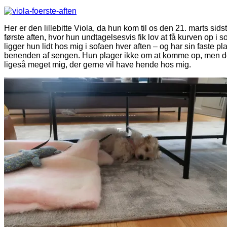
Her er den lillebitte Viola, da hun kom til os den 21. marts sids
første aften, hvor hun undtagelsesvis fik lov at få kurven op i 
ligger hun lidt hos mig i sofaen hver aften – og har sin faste pla
benenden af sengen. Hun plager ikke om at komme op, men de
ligeså meget mig, der gerne vil have hende hos mig.