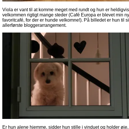
Viola er vant til at komme meget med rundt og hun er heldigvis
velkommen rigtigt mange steder (Café Europa er blevet min n
favoritcafé, for der er hunde velkomne!). På billedet er hun til si
allerførste bloggerarrangement.
Er hun alene hjemme, sidder hun stille i vinduet og holder øje,