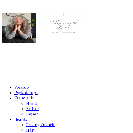
Forside
Psykoterapi
Fra mit liv
Hund
Kultur
Rejser
Beauty
Fredagsfavorit
Hår