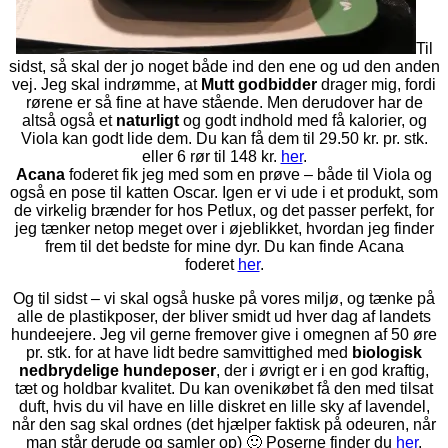
Til
sidst, så skal der jo noget både ind den ene og ud den anden
vej. Jeg skal indrømme, at
Mutt godbidder
drager mig, fordi
rørene er så fine at have stående. Men derudover har de
altså også et
naturligt
og godt indhold med få kalorier, og
Viola kan godt lide dem. Du kan få dem til 29.50 kr. pr. stk.
eller 6 rør til 148 kr.
her
.
Acana
foderet fik jeg med som en prøve – både til Viola og
også en pose til katten Oscar. Igen er vi ude i et produkt, som
de virkelig brænder for hos Petlux, og det passer perfekt, for
jeg tænker netop meget over i øjeblikket, hvordan jeg finder
frem til det bedste for mine dyr. Du kan finde Acana
foderet
her
.
Og til sidst – vi skal også huske på vores miljø, og tænke på
alle de plastikposer, der bliver smidt ud hver dag af landets
hundeejere. Jeg vil gerne fremover give i omegnen af 50 øre
pr. stk. for at have lidt bedre samvittighed med
biologisk
nedbrydelige hundeposer
, der i øvrigt er i en god kraftig,
tæt og holdbar kvalitet. Du kan ovenikøbet få den med tilsat
duft, hvis du vil have en lille diskret en lille sky af lavendel,
når den sag skal ordnes (det hjælper faktisk på odeuren, når
man står derude og samler op) 🙂 Poserne finder du
her
.