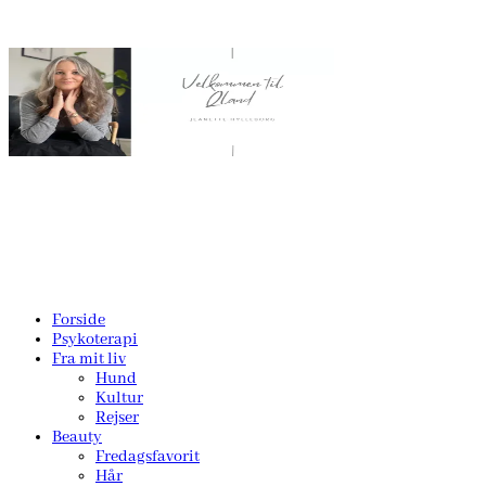
Forside
Psykoterapi
Fra mit liv
Hund
Kultur
Rejser
Beauty
Fredagsfavorit
Hår