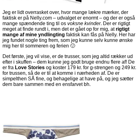
Jeg er lidt overrasket over, hvor mange lækre mærker, der
faktisk er på Nelly.com – udvalget er enormt – og der er også
mange spændende ting til os
voksne kvinder
. Der er rigtigt
meget at finde rundt i, men det er gået op for mig, at
rigtigt
mange af mine yndlingting
faktisk kan fås på Nelly. Her har
jeg fundet nogle ting frem, som jeg kunne selv kunne ønske
mig her til sommeren og ferien 🙂
Det første, jeg vil vise, er de trusser, som jeg altid rækker ud
efter i skuffen – dem kunne jeg godt bruge endnu flere af! De
er fra
Love Stories
og koster 179 kr. for g-strengen og 249 kr.
for trussen, så de er til at komme i nærheden af. De er
simpelthen SÅ fine, og behagelige at have på, og jeg sætter
dem bare sammen med en ensfarvet bh.