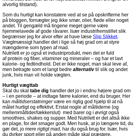
alvorlig tilstand).
Som du hurtigt kan konstatere ved at se på opskrifterne her
på bloggen, fornægter jeg ikke smør, olier, fløde eller noget
andet. Til gengæld må tingene meget gerne være
hjemmelavede af gode råvarer. Især industrifremstillet slik
begrænser jeg for alvor efter at have læse
Slip Slikket
.
Vægtmæssigt handler det i lige så høj grad om at styre
mængderne som typen af mad.
Nutrilett er jo
også
et industriprodukt, men det er fuld
af protein og fiber, vitaminer og mineraler – og har et lavt
kalorie- og fedtindhold. Det er ikke noget, man skal leve af,
men betragte som et langt bedre
alternativ
til slik og andet
junk, hvis man vil holde vægten.
Hurtigt vægttab
Skal du skal
tabe dig
handler det jo i endnu højere grad om
– i en periode – at indtage færre kalorier, end du bruger. Her
kan
måltidserstatninger
være en rigtig god hjælp til at nå
målet hurtigt og effektivt. Erstat nogle af måltiderne (og
mellemmåltider/lækkerslut) med barer og i øvrigt også
smoothies, shakes og supper. Med Nutrilett er det altså ikke
en plage, for det smager godt. Men husk, at jo længere tid, du
gør det, jo mere
rigtigt mad,
har du også brug for. Især, hvis
du dyrker sport eller på anden måde skal præstere.