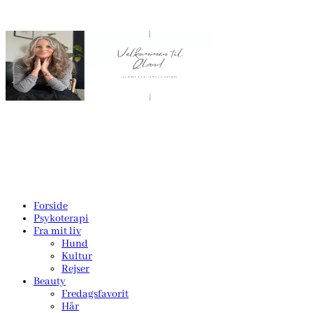
Forside
Psykoterapi
Fra mit liv
Hund
Kultur
Rejser
Beauty
Fredagsfavorit
Hår