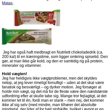
Matas
.
Jeg har også haft medbragt en Nutrilett chokoladedrik (ca.
200 kal) til en træningstime, som ligger omkring spisetid. Den
gør, at man ikke går kold, og den er samtidig rig på protein,
mineraler og vitaminer.
Hold vægten!
Jeg har heldigvis ikke vægtproblemer, men det skyldes
netop, at jeg lever rimeligt fornuftigt – uden at det skal være
fanatisk og besværligt – og dyrker motion. Jeg forsøger at
holde
min vægt, og det må for de fleste være den næststørste
udfordring efter at skulle tabe sig. Mange tror fejlagtigt, at det
kommer let til én, fordi man er slank – men nej, det kommer
ikke af sig selv (med mindre, man tilhører det absolutte
mindretal, der lider af for højt stofskifte, hvilket i øvrigt er en