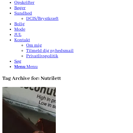
Opskrifter
Bøger
Sundhed
DCIS/Brystkræft
Bolig
Mode
JUL
Kontakt
Om mig
Tilmeld dig nyhedsmail
Privatlivspolitik
Søg
Menu
Menu
Tag Archive for:
Nutrilett