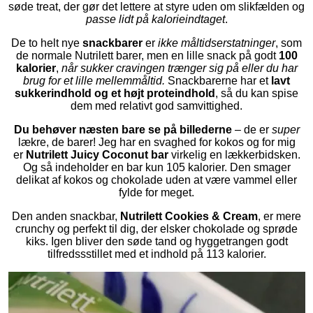
søde treat, der gør det lettere at styre uden om slikfælden og
passe lidt på kalorieindtaget
.
De to helt nye
snackbarer
er
ikke
måltidserstatninger
, som
de normale Nutrilett barer, men en lille snack på godt
100
kalorier
,
når sukker cravingen trænger sig på eller du har
brug for et lille mellemmåltid.
Snackbarerne har et
lavt
sukkerindhold og et højt proteindhold
, så du kan spise
dem med relativt god samvittighed.
Du behøver næsten bare se på billederne
– de er
super
lækre, de barer! Jeg har en svaghed for kokos og for mig
er
Nutrilett Juicy Coconut bar
virkelig en lækkerbidsken.
Og så indeholder en bar kun 105 kalorier. Den smager
delikat af kokos og chokolade uden at være vammel eller
fylde for meget.
Den anden snackbar,
Nutrilett Cookies & Cream
, er mere
crunchy og perfekt til dig, der elsker chokolade og sprøde
kiks. Igen bliver den søde tand og hyggetrangen godt
tilfredssstillet med et indhold på 113 kalorier.