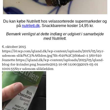
Du kan købe Nutrilett hos velassorterede supermarkeder og
på
nutrilett.dk
. Snackbarerne koster 14,95 kr.
Bemærk venligst at dette indlæg er udgivet i samarbejde
med Nutrilett.
6. oktober 2015
https://i0.wp.com/qland.dk/wp-content/uploads/2018/03/styr-
udenom-slikf%C3%A6lden.jpg?fit=640%2C360&ssl=1
360
640
Jeanette
https://qland.dk/wp-content/uploads/2025/03/qland-
blog-for-kvinder.png
Jeanette
2015-10-06 14:00:59
2018-03-01
10:01:33
Styr udenom slikfælden