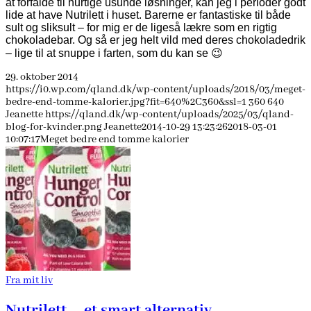
at forfalde til hurtige usunde løsninger, kan jeg i perioder godt
lide at have Nutrilett i huset. Barerne er fantastiske til både
sult og sliksult – for mig er de ligeså lækre som en rigtig
chokoladebar. Og så er jeg helt vild med deres chokoladedrik
– lige til at snuppe i farten, som du kan se 😉
29. oktober 2014
https://i0.wp.com/qland.dk/wp-content/uploads/2018/03/meget-
bedre-end-tomme-kalorier.jpg?fit=640%2C360&ssl=1
360
640
Jeanette
https://qland.dk/wp-content/uploads/2025/03/qland-
blog-for-kvinder.png
Jeanette
2014-10-29 13:23:26
2018-03-01
10:07:17
Meget bedre end tomme kalorier
Fra mit liv
Nutrilett – et smart alternativ