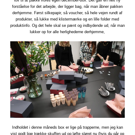
lov til at pakke vores egen december-box. Det gav en helt ny
forståelse for det arbejde, der ligger bag, når man åbner pakken
derhjemme. Først silkepapir, så voucher, så hele vejen rundt af
produkter, så lukke med klistermærke og en lille folder med
produktinfo. Og det hele skal se pænt og indbydende ud, når man
lukker op for alle herlighederne derhjemme,
Indholdet i denne måneds box er lige på trapperne, men jeg kan
vist godt lige trække skuffen ud og løfte sløret nu (hvis du går og