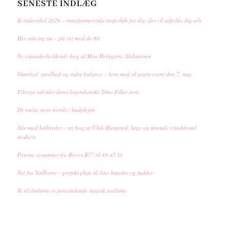
SENESTE INDLÆG
Kvindecirkel 2026 – transformerende årsforløb for dig, der vil udfolde dig selv
Her står jeg nu – på vej mod de 60
Ny topunderholdende bog af Moa Herngren: Skilsmissen
Skønhed, sundhed og indre balance – kom med til gratis event den 7. maj
Filorga udvider deres legendariske Time-Filler serie
De næste store trends i hudplejen
Når mad helbreder – ny bog af Ulrik Hjerpsted, læge og førende i funktionel
medicin
Potente serummer fra Revox B77 til 40-45 kr.
Nyt fra Nailberry – perfekt pleje til dine hænder og fødder
Te til ånderne er prisvindende magisk realisme