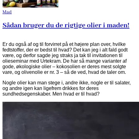
Mad
Sådan bruger du de rigtige olier i maden!
Er du også af og til forvirret på et højere plan over, hvilke
fedtstoffer, der er bedst til hvad? Det kan jeg i alt fald godt
være, og derfor sagde jeg straks ja tak til invitationen til
olieseminar med Urtekram. De har så mange varianter af
gode, økologiske olier – kokosolien er deres mest solgte
vare, og olivenolie er nr. 3 – så de ved, hvad de taler om.
Nogle olier kan man stege i, andre ikke, nogle er til salater,
og andre igen kan ligefrem drikkes for deres
sundhedsegenskaber. Men hvad er til hvad?