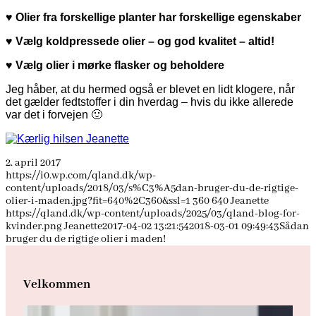
♥ Olier fra forskellige planter har forskellige egenskaber
♥ Vælg koldpressede olier – og god kvalitet – altid!
♥ Vælg olier i mørke flasker og beholdere
Jeg håber, at du hermed også er blevet en lidt klogere, når
det gælder fedtstoffer i din hverdag – hvis du ikke allerede
var det i forvejen 🙂
2. april 2017
https://i0.wp.com/qland.dk/wp-
content/uploads/2018/03/s%C3%A5dan-bruger-du-de-rigtige-
olier-i-maden.jpg?fit=640%2C360&ssl=1
360
640
Jeanette
https://qland.dk/wp-content/uploads/2025/03/qland-blog-for-
kvinder.png
Jeanette
2017-04-02 13:21:54
2018-03-01 09:49:43
Sådan
bruger du de rigtige olier i maden!
Velkommen