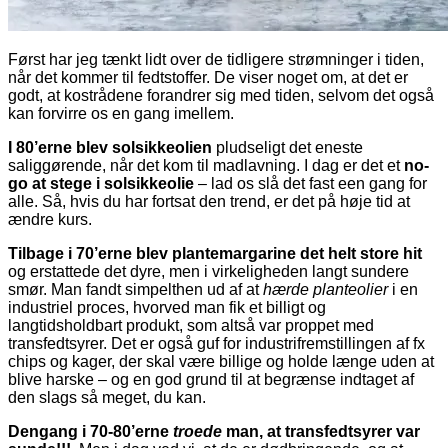
Først har jeg tænkt lidt over de tidligere strømninger i tiden,
når det kommer til fedtstoffer. De viser noget om, at det er
godt, at kostrådene forandrer sig med tiden, selvom det også
kan forvirre os en gang imellem.
I 80’erne blev solsikkeolien
pludseligt det eneste
saliggørende, når det kom til madlavning. I dag er det et
no-
go at stege i solsikkeolie
– lad os slå det fast een gang for
alle. Så, hvis du har fortsat den trend, er det på høje tid at
ændre kurs.
Tilbage i 70’erne blev plantemargarine det helt store hit
og erstattede det dyre, men i virkeligheden langt sundere
smør. Man fandt simpelthen ud af at
hærde
planteolier
i en
industriel proces, hvorved man fik et billigt og
langtidsholdbart produkt, som altså var proppet med
transfedtsyrer. Det er også guf for industrifremstillingen af fx
chips og kager, der skal være billige og holde længe uden at
blive harske – og en god grund til at begrænse indtaget af
den slags så meget, du kan.
Dengang i 70-80’erne
troede
man, at transfedtsyrer var