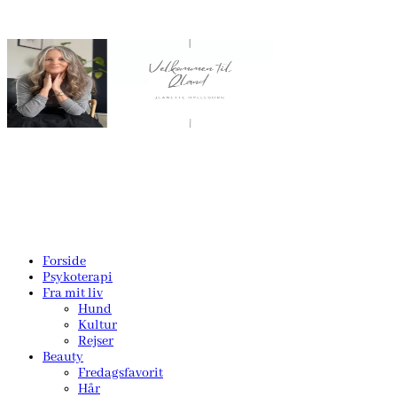
Forside
Psykoterapi
Fra mit liv
Hund
Kultur
Rejser
Beauty
Fredagsfavorit
Hår