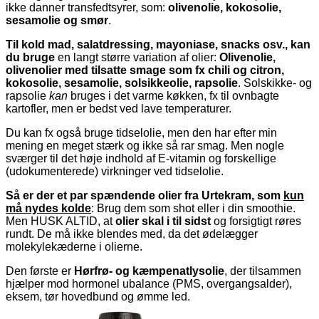
ikke danner transfedtsyrer, som:
olivenolie, kokosolie,
sesamolie og smør
.
Til kold mad, salatdressing, mayoniase, snacks osv., kan
du bruge
en langt større variation af olier:
Olivenolie,
olivenolier med tilsatte smage som fx chili og citron,
kokosolie, sesamolie, solsikkeolie, rapsolie
. Solskikke- og
rapsolie
kan
bruges i det varme køkken, fx til ovnbagte
kartofler, men er bedst ved lave temperaturer.
Du kan fx også bruge tidselolie, men den har efter min
mening en meget stærk og ikke så rar smag. Men nogle
sværger til det høje indhold af E-vitamin og forskellige
(udokumenterede) virkninger ved tidselolie.
Så er der et par spændende olier fra Urtekram, som
kun
må nydes kolde
: Brug dem som shot eller i din smoothie.
Men HUSK ALTID, at
olier skal i til sidst
og forsigtigt røres
rundt. De må ikke blendes med, da det ødelægger
molekylekæderne i olierne.
Den første er
Hørfrø- og kæmpenatlysolie
, der tilsammen
hjælper mod hormonel ubalance (PMS, overgangsalder),
eksem, tør hovedbund og ømme led.