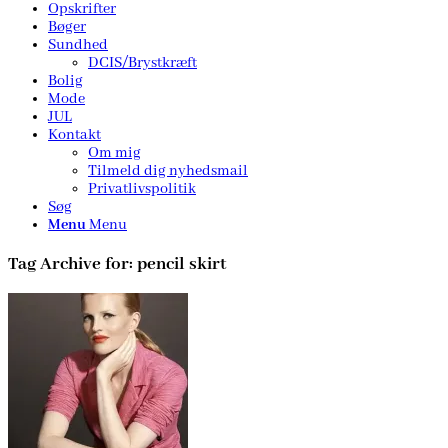
Opskrifter
Bøger
Sundhed
DCIS/Brystkræft
Bolig
Mode
JUL
Kontakt
Om mig
Tilmeld dig nyhedsmail
Privatlivspolitik
Søg
Menu
Menu
Tag Archive for:
pencil skirt