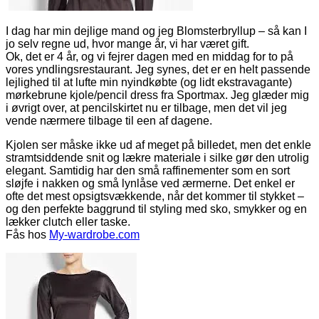
I dag har min dejlige mand og jeg Blomsterbryllup – så kan I
jo selv regne ud, hvor mange år, vi har været gift.
Ok, det er 4 år, og vi fejrer dagen med en middag for to på
vores yndlingsrestaurant. Jeg synes, det er en helt passende
lejlighed til at lufte min nyindkøbte (og lidt ekstravagante)
mørkebrune kjole/pencil dress fra Sportmax. Jeg glæder mig
i øvrigt over, at pencilskirtet nu er tilbage, men det vil jeg
vende nærmere tilbage til een af dagene.
Kjolen ser måske ikke ud af meget på billedet, men det enkle
stramtsiddende snit og lækre materiale i silke gør den utrolig
elegant. Samtidig har den små raffinementer som en sort
sløjfe i nakken og små lynlåse ved ærmerne. Det enkel er
ofte det mest opsigtsvækkende, når det kommer til stykket –
og den perfekte baggrund til styling med sko, smykker og en
lækker clutch eller taske.
Fås hos
My-wardrobe.com