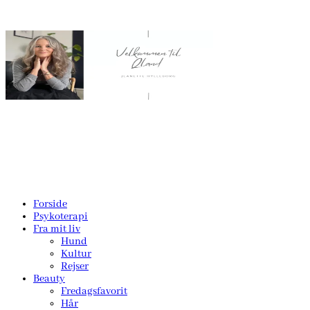
Forside
Psykoterapi
Fra mit liv
Hund
Kultur
Rejser
Beauty
Fredagsfavorit
Hår