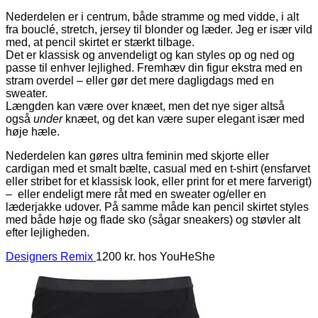
Nederdelen er i centrum, både stramme og med vidde, i alt
fra bouclé, stretch, jersey til blonder og læder. Jeg er især vild
med, at pencil skirtet er stærkt tilbage.
Det er klassisk og anvendeligt og kan styles op og ned og
passe til enhver lejlighed. Fremhæv din figur ekstra med en
stram overdel – eller gør det mere dagligdags med en
sweater.
Længden kan være over knæet, men det nye siger altså
også
under
knæet, og det kan være super elegant især med
høje hæle.
Nederdelen kan gøres ultra feminin med skjorte eller
cardigan med et smalt bælte, casual med en t-shirt (ensfarvet
eller stribet for et klassisk look, eller print for et mere farverigt)
– eller endeligt mere råt med en sweater og/eller en
læderjakke udover. På samme måde kan pencil skirtet styles
med både høje og flade sko (sågar sneakers) og støvler alt
efter lejligheden.
Designers Remix
1200 kr. hos YouHeShe