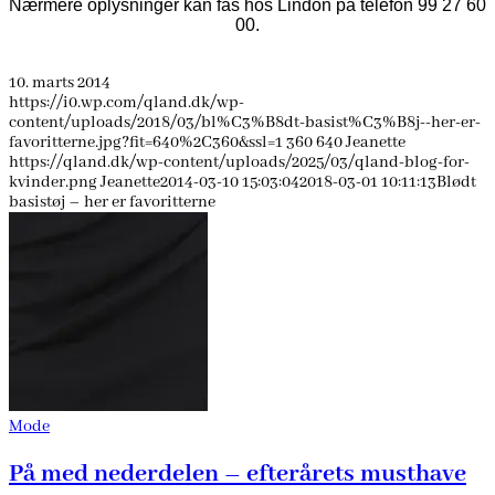
Nærmere oplysninger kan fås hos Lindon på telefon 99 27 60
00.
10. marts 2014
https://i0.wp.com/qland.dk/wp-
content/uploads/2018/03/bl%C3%B8dt-basist%C3%B8j--her-er-
favoritterne.jpg?fit=640%2C360&ssl=1
360
640
Jeanette
https://qland.dk/wp-content/uploads/2025/03/qland-blog-for-
kvinder.png
Jeanette
2014-03-10 15:03:04
2018-03-01 10:11:13
Blødt
basistøj – her er favoritterne
Mode
På med nederdelen – efterårets musthave