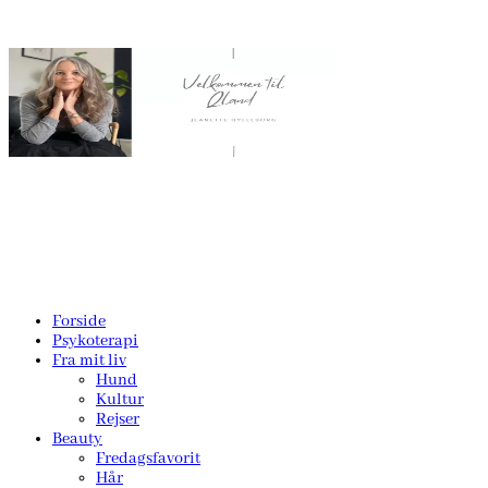
Forside
Psykoterapi
Fra mit liv
Hund
Kultur
Rejser
Beauty
Fredagsfavorit
Hår