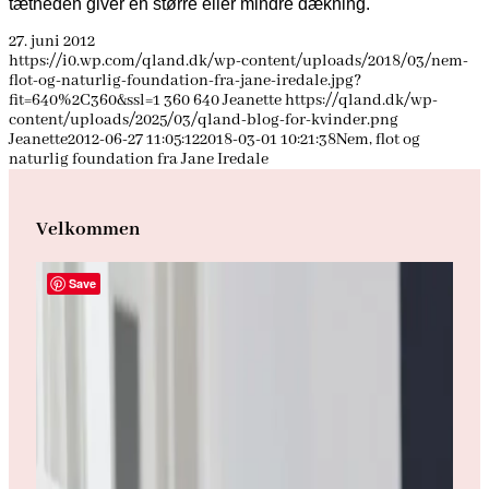
tætheden giver en større eller mindre dækning.
27. juni 2012
https://i0.wp.com/qland.dk/wp-content/uploads/2018/03/nem-
flot-og-naturlig-foundation-fra-jane-iredale.jpg?
fit=640%2C360&ssl=1
360
640
Jeanette
https://qland.dk/wp-
content/uploads/2025/03/qland-blog-for-kvinder.png
Jeanette
2012-06-27 11:05:12
2018-03-01 10:21:38
Nem, flot og
naturlig foundation fra Jane Iredale
Velkommen
Save