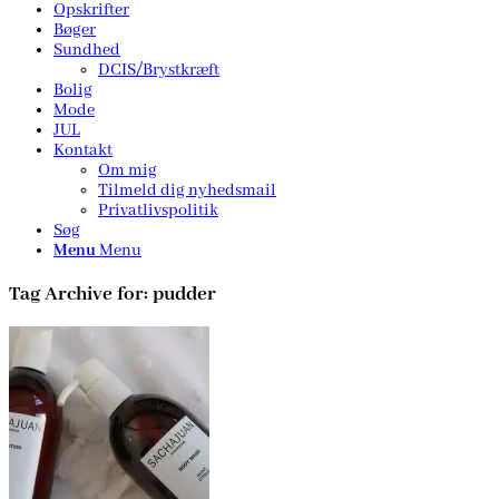
Opskrifter
Bøger
Sundhed
DCIS/Brystkræft
Bolig
Mode
JUL
Kontakt
Om mig
Tilmeld dig nyhedsmail
Privatlivspolitik
Søg
Menu
Menu
Tag Archive for:
pudder