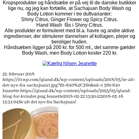
Kropsprodukter og håndsæbe er på vej til de danske butikker
lige nu, og jeg kan fortælle, at Sachajuan Body Wash og
Body Lotion kommer i tre duftvarianter:
Shiny Citrus, Ginger Flower og Spicy Citrus.
Hand Wash fås i Shiny Citrus.
Alle produkter er formuleret med bl.a. havre og andre aktive
ingredienser, der stimulerer dannelsen af kollagen, plejer og
beroliger huden.
Håndsæben ligger på 200 kr. for 500 ml., det samme gælder
Body Wash, men Body Lotion koster 220 kr.
22. februar 2018
https://i0.wp.com/qland.dk/wp-content/uploads/2018/03/se-alt-
det-nye-fra-sachajuan1.jpg?fit=640%2C360&ssl=1
360
640
Jeanette
https://qland.dk/wp-content/uploads/2025/03/qland-
blog-for-kvinder.png
Jeanette
2018-02-22 15:50:42
2018-03-16
13:31:04
Se alt det nye fra Sachajuan!