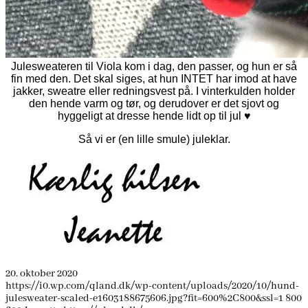
Julesweateren til Viola kom i dag, den passer, og hun er så
fin med den. Det skal siges, at hun INTET har imod at have
jakker, sweatre eller redningsvest på. I vinterkulden holder
den hende varm og tør, og derudover er det sjovt og
hyggeligt at dresse hende lidt op til jul ♥
Så vi er (en lille smule) juleklar.
20. oktober 2020
https://i0.wp.com/qland.dk/wp-content/uploads/2020/10/hund-
julesweater-scaled-e1603188675606.jpg?fit=600%2C800&ssl=1
800