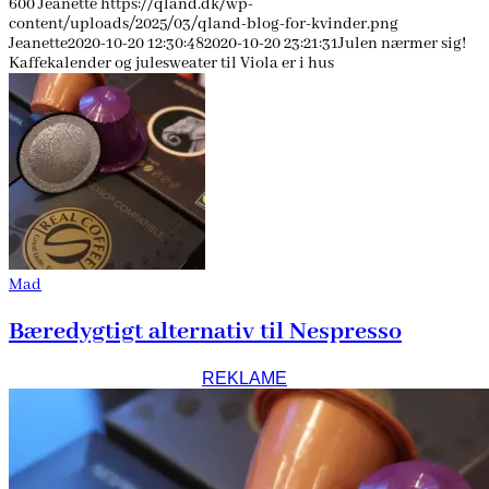
600
Jeanette
https://qland.dk/wp-
content/uploads/2025/03/qland-blog-for-kvinder.png
Jeanette
2020-10-20 12:30:48
2020-10-20 23:21:31
Julen nærmer sig!
Kaffekalender og julesweater til Viola er i hus
Mad
Bæredygtigt alternativ til Nespresso
REKLAME