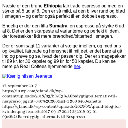
Næste er den brune
Ethiopia
fair trade espresso og med en
styrke på 5 ud af 8. Den er så mild, at den bliver rund og blød
i smagen – og derfor også perfekt til en dobbelt espresso.
Endelig er der den lilla
Sumatra
, en espresso på styrke 6 ud
af 8. Det er den skarpeste af varianterne og perfekt til dem,
der foretrækker lidt mere brændhed/bitterhed i smagen.
Der er som sagt 11 varianter at vælge imellem, og med pris
og kvalitet, fairtrade og hensynet til miljøet, er det bare at gå
ind og prøve og se, hvad der passer dig. Der er smagepakker
til 89 kr. for 30 kapsler og 99 kr. for 50 kapsler. Du kan se
mere på Real Coffees hjemmeside
her
.
17. september 2017
https://i0.wp.com/qland.dk/wp-
content/uploads/2018/03/b%C3%A6redygtigt-alternativ-til-
nespresso.jpg?fit=640%2C360&ssl=1
360
640
Jeanette
https://qland.dk/wp-content/uploads/2025/03/qland-blog-for-
kvinder.png
Jeanette
2017-09-17 20:14:23
2018-03-01
09:46:44
Bæredygtigt alternativ til Nespresso