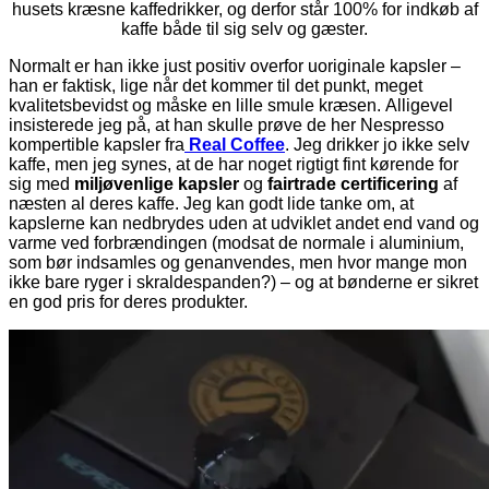
husets kræsne kaffedrikker, og derfor står 100% for indkøb af
kaffe både til sig selv og gæster.
Normalt er han ikke just positiv overfor uoriginale kapsler –
han er faktisk, lige når det kommer til det punkt, meget
kvalitetsbevidst og måske en lille smule kræsen. Alligevel
insisterede jeg på, at han skulle prøve de her Nespresso
kompertible kapsler fra
Real Coffee
. Jeg drikker jo ikke selv
kaffe, men jeg synes, at de har noget rigtigt fint kørende for
sig med
miljøvenlige kapsler
og
fairtrade certificering
af
næsten al deres kaffe. Jeg kan godt lide tanke om, at
kapslerne kan nedbrydes uden at udviklet andet end vand og
varme ved forbrændingen (modsat de normale i aluminium,
som bør indsamles og genanvendes, men hvor mange mon
ikke bare ryger i skraldespanden?) – og at bønderne er sikret
en god pris for deres produkter.