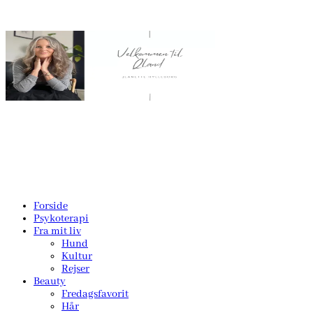
Forside
Psykoterapi
Fra mit liv
Hund
Kultur
Rejser
Beauty
Fredagsfavorit
Hår