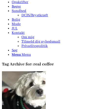
Opskrifter
Bøger
Sundhed
DCIS/Brystkræft
Bolig
Mode
JUL
Kontakt
Om mig
Tilmeld dig nyhedsmail
Privatlivspolitik
Søg
Menu
Menu
Tag Archive for:
real coffee