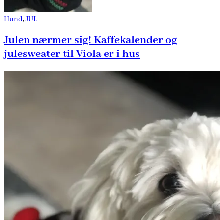
Hund
,
JUL
Julen nærmer sig! Kaffekalender og
julesweater til Viola er i hus