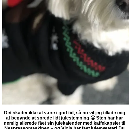
Det skader ikke at være i god tid, så nu vil jeg tillade mig
at begynde at sprede lidt julestemning 🙂 Sten har har
nemlig allerede fået sin julekalender med kaffekapsler til
Nespressomaskinen – og Viola har fået julesweater! Du