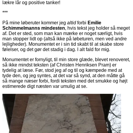
lækre lår og positive tanker!
***
På mine løberuter kommer jeg
altid
forbi
Emilie
Schimmelmanns mindesten
, hvis tekst jeg holder så meget
af. Det er sted, som man kan mærke er noget særligt, hvis
man stopper lidt op (altså ikke på løbeturen, men ved andre
lejligheder). Monumentet er i sin tid skabt til at skabe store
følelser, og det gør det stadig i dag. I alt fald for mig.
Monumentet er fornyligt, til min store glæde, blevet renoveret,
så ikke mindst teksten (af Christen Henriksen Pram) er
tydelig at læse. Før, stod jeg af og til og kæmpede med at
tyde den, og jeg syntes, at det var så synd, at den måtte gå
så mange næser forbi, fordi teksten med det smukke og højt
estimerede digt næsten var umulig at se.