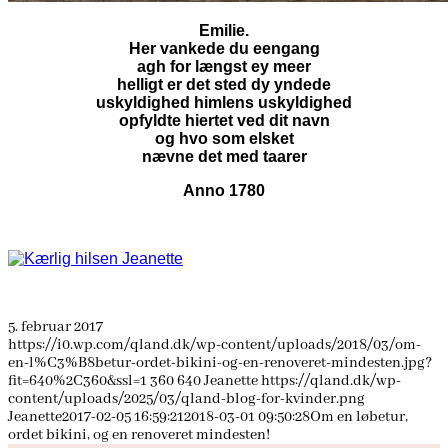
Emilie.
Her vankede du eengang
agh for længst ey meer
helligt er det sted dy yndede
uskyldighed himlens uskyldighed
opfyldte hiertet ved dit navn
og hvo som elsket
nævne det med taarer
Anno 1780
5. februar 2017
https://i0.wp.com/qland.dk/wp-content/uploads/2018/03/om-
en-l%C3%B8betur-ordet-bikini-og-en-renoveret-mindesten.jpg?
fit=640%2C360&ssl=1
360
640
Jeanette
https://qland.dk/wp-
content/uploads/2025/03/qland-blog-for-kvinder.png
Jeanette
2017-02-05 16:59:21
2018-03-01 09:50:28
Om en løbetur,
ordet bikini, og en renoveret mindesten!