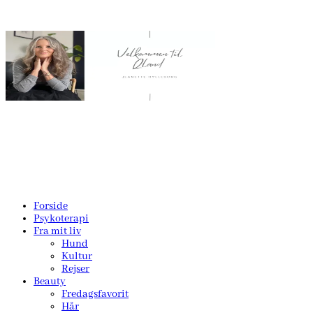
Forside
Psykoterapi
Fra mit liv
Hund
Kultur
Rejser
Beauty
Fredagsfavorit
Hår