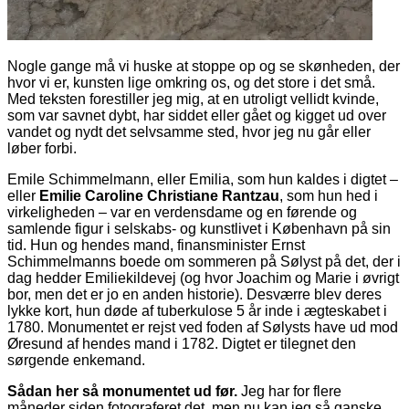
Nogle gange må vi huske at stoppe op og se skønheden, der
hvor vi er, kunsten lige omkring os, og det store i det små.
Med teksten forestiller jeg mig, at en utroligt vellidt kvinde,
som var savnet dybt, har siddet eller gået og kigget ud over
vandet og nydt det selvsamme sted, hvor jeg nu går eller
løber forbi.
Emile Schimmelmann, eller Emilia, som hun kaldes i digtet –
eller
Emilie Caroline Christiane Rantzau
, som hun hed i
virkeligheden – var en verdensdame og en førende og
samlende figur i selskabs- og kunstlivet i København på sin
tid. Hun og hendes mand, finansminister Ernst
Schimmelmanns boede om sommeren på Sølyst på det, der i
dag hedder Emiliekildevej (og hvor Joachim og Marie i øvrigt
bor, men det er jo en anden historie). Desværre blev deres
lykke kort, hun døde af tuberkulose 5 år inde i ægteskabet i
1780. Monumentet er rejst ved foden af Sølysts have ud mod
Øresund af hendes mand i 1782. Digtet er tilegnet den
sørgende enkemand.
Sådan her så monumentet ud før.
Jeg har for flere
måneder siden fotograferet det, men nu kan jeg så ganske