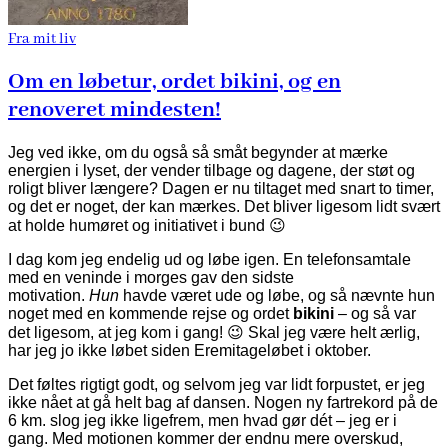
Fra mit liv
Om en løbetur, ordet bikini, og en
renoveret mindesten!
Jeg ved ikke, om du også så småt begynder at mærke
energien i lyset, der vender tilbage og dagene, der støt og
roligt bliver længere? Dagen er nu tiltaget med snart to timer,
og det er noget, der kan mærkes. Det bliver ligesom lidt svært
at holde humøret og initiativet i bund 😉
I dag kom jeg endelig ud og løbe igen. En telefonsamtale
med en veninde i morges gav den sidste
motivation.
Hun
havde været ude og løbe, og så nævnte hun
noget med en kommende rejse og ordet
bikini
– og så var
det ligesom, at jeg kom i gang! 😉 Skal jeg være helt ærlig,
har jeg jo ikke løbet siden Eremitageløbet i oktober.
Det føltes rigtigt godt, og selvom jeg var lidt forpustet, er jeg
ikke nået at gå helt bag af dansen. Nogen ny fartrekord på de
6 km. slog jeg ikke ligefrem, men hvad gør dét – jeg er i
gang. Med motionen kommer der endnu mere overskud,