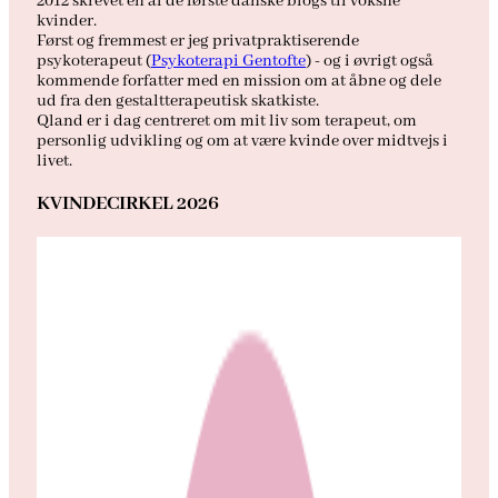
2012 skrevet en af de første danske blogs til voksne
kvinder.
Først og fremmest er jeg privatpraktiserende
psykoterapeut (
Psykoterapi Gentofte
) - og i øvrigt også
kommende forfatter med en mission om at åbne og dele
ud fra den gestaltterapeutisk skatkiste.
Qland er i dag centreret om mit liv som terapeut, om
personlig udvikling og om at være kvinde over midtvejs i
livet.
KVINDECIRKEL 2026