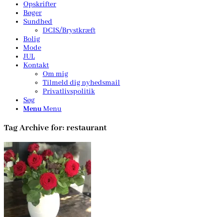
Opskrifter
Bøger
Sundhed
DCIS/Brystkræft
Bolig
Mode
JUL
Kontakt
Om mig
Tilmeld dig nyhedsmail
Privatlivspolitik
Søg
Menu
Menu
Tag Archive for:
restaurant