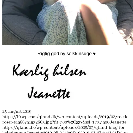
Rigtig god ny solskinsuge ♥
25. august 2019
https://i0.wp.com/qland.dk/wp-content/uploads/2019/08/roede-
roser-e1566751932663.jpg?fit=500%2C537&ssl=1
537
500
Jeanette
https://qland.dk/wp-content/uploads/2025/03/qland-blog-for-
kvinder.png
Jeanette
2019-08-25 19:06:39
2019-08-27 15:18:21
Fokus