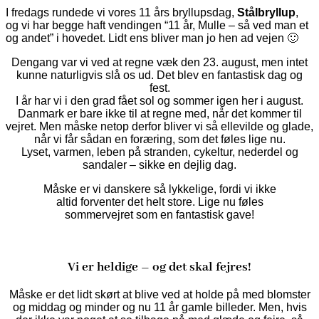
I fredags rundede vi vores 11 års bryllupsdag,
Stålbryllup
,
og vi har begge haft vendingen “11 år, Mulle – så ved man et
og andet” i hovedet. Lidt ens bliver man jo hen ad vejen 🙂
Dengang var vi ved at regne væk den 23. august, men intet
kunne naturligvis slå os ud. Det blev en fantastisk dag og
fest.
I år har vi i den grad fået sol og sommer igen her i august.
Danmark er bare ikke til at regne med, når det kommer til
vejret. Men måske netop derfor bliver vi så ellevilde og glade,
når vi får sådan en foræring, som det føles lige nu.
Lyset, varmen, leben på stranden, cykeltur, nederdel og
sandaler – sikke en dejlig dag.
Måske er vi danskere så lykkelige, fordi vi ikke
altid forventer det helt store. Lige nu føles
sommervejret som en fantastisk gave!
Vi er heldige – og det skal fejres!
Måske er det lidt skørt at blive ved at holde på med blomster
og middag og minder og nu 11 år gamle billeder. Men, hvis