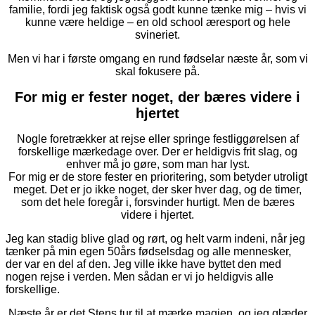
familie, fordi jeg faktisk også godt kunne tænke mig – hvis vi
kunne være heldige – en old school æresport og hele
svineriet.
Men vi har i første omgang en rund fødselar næste år, som vi
skal fokusere på.
For mig er fester noget, der bæres videre i
hjertet
Nogle foretrækker at rejse eller springe festliggørelsen af
forskellige mærkedage over. Der er heldigvis frit slag, og
enhver må jo gøre, som man har lyst.
For mig er de store fester en prioritering, som betyder utroligt
meget. Det er jo ikke noget, der sker hver dag, og de timer,
som det hele foregår i, forsvinder hurtigt. Men de bæres
videre i hjertet.
Jeg kan stadig blive glad og rørt, og helt varm indeni, når jeg
tænker på min egen 50års fødselsdag og alle mennesker,
der var en del af den. Jeg ville ikke have byttet den med
nogen rejse i verden. Men sådan er vi jo heldigvis alle
forskellige.
Næste år er det Stens tur til at mærke magien, og jeg glæder