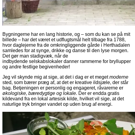
Bygningerne har en lang historie, og – som du kan se på mit
billede – har det været et udflugtsmål helt tilbage fra 1788,
hvor daglejerne fra de omkringliggende gårde i Herthadalen
samledes for at synge, drikke og danse til den lyse morgen.
Det gør man stadigvæk, når de
indbydende selskabslokaler danner rammerne for bryllupper
og andre festlige begivenheder!
Jeg vil skynde mig at sige, at det i dag er et meget
moderne
sted, som bærer præg af, at det er kreative ildsjæle, der står
bag. Betjeningen er personlig og engageret, råvarerne er
økologiske, bæredygtige og lokale.
Der er endda gratis
kildevand fra en lokal artesisk kilde, hvilket vil sige, at det
naturlige tryk bringer vandet op uden brug af energi.