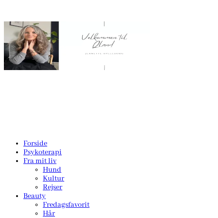
Forside
Psykoterapi
Fra mit liv
Hund
Kultur
Rejser
Beauty
Fredagsfavorit
Hår