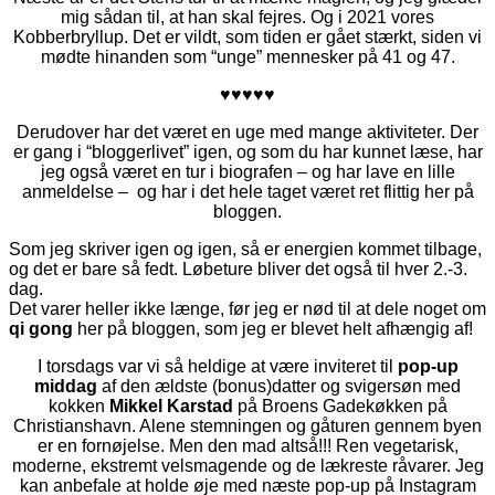
mig sådan til, at han skal fejres. Og i 2021 vores
Kobberbryllup. Det er vildt, som tiden er gået stærkt, siden vi
mødte hinanden som “unge” mennesker på 41 og 47.
♥♥♥♥♥
Derudover har det været en uge med mange aktiviteter. Der
er gang i “bloggerlivet” igen, og som du har kunnet læse, har
jeg også været en tur i biografen – og har lave en lille
anmeldelse – og har i det hele taget været ret flittig her på
bloggen.
Som jeg skriver igen og igen, så er energien kommet tilbage,
og det er bare så fedt. Løbeture bliver det også til hver 2.-3.
dag.
Det varer heller ikke længe, før jeg er nød til at dele noget om
qi gong
her på bloggen, som jeg er blevet helt afhængig af!
I torsdags var vi så heldige at være inviteret til
pop-up
middag
af den ældste (bonus)datter og svigersøn med
kokken
Mikkel Karstad
på Broens Gadekøkken på
Christianshavn. Alene stemningen og gåturen gennem byen
er en fornøjelse. Men den mad altså!!! Ren vegetarisk,
moderne, ekstremt velsmagende og de lækreste råvarer. Jeg
kan anbefale at holde øje med næste pop-up på Instagram