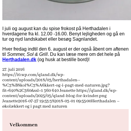
I juli og august kan du spise frokost på Herthadalen i
hverdagene fra kl. 12.00 -16.00. Benyt lejligheden og gå en
tur og nyd landskabet eller besøg Sagnlandet.
Hver fredag indtil den 6. august er der også åbent om aftenen
til
Sommer, Sol & Grill
. Du kan læse mere om det hele på
Herthadalen.dk
(og husk at bestille bord)!
27. juli 2016
https://i0.wp.com/qland.dk/wp-
content/uploads/2018/03/herthadalen--
%C3%B8kol%C3%A6kkert-og-i-pagt-med-naturen.jpg?
fit=640%2C360&ssl=1
360
640
Jeanette
https://qland.dk/wp-
content/uploads/2025/03/qland-blog-for-kvinder.png
Jeanette
2016-07-27 19:53:38
2018-03-01 09:55:00
Herthadalen –
økolækkert og i pagt med naturen
Velkommen