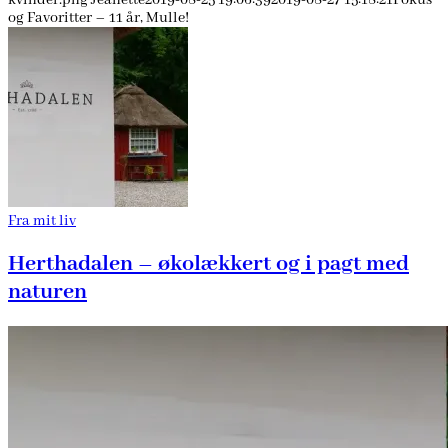
og Favoritter – 11 år, Mulle!
Fra mit liv
Herthadalen – økolækkert og i pagt med
naturen