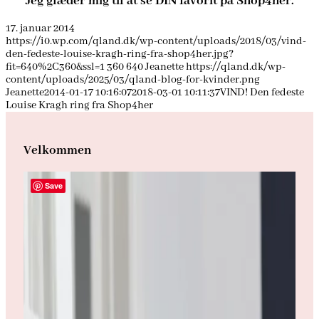
Jeg glæder mig til at se DIN favorit på Shop4her.
17. januar 2014
https://i0.wp.com/qland.dk/wp-content/uploads/2018/03/vind-
den-fedeste-louise-kragh-ring-fra-shop4her.jpg?
fit=640%2C360&ssl=1
360
640
Jeanette
https://qland.dk/wp-
content/uploads/2025/03/qland-blog-for-kvinder.png
Jeanette
2014-01-17 10:16:07
2018-03-01 10:11:37
VIND! Den fedeste
Louise Kragh ring fra Shop4her
Velkommen
Save