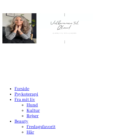
Forside
Psykoterapi
Fra mit liv
Hund
Kultur
Rejser
Beauty
Fredagsfavorit
Hår