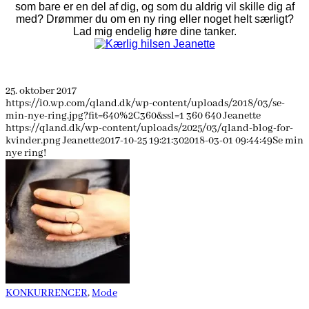
som bare er en del af dig, og som du aldrig vil skille dig af
med? Drømmer du om en ny ring eller noget helt særligt?
Lad mig endelig høre dine tanker.
25. oktober 2017
https://i0.wp.com/qland.dk/wp-content/uploads/2018/03/se-
min-nye-ring.jpg?fit=640%2C360&ssl=1
360
640
Jeanette
https://qland.dk/wp-content/uploads/2025/03/qland-blog-for-
kvinder.png
Jeanette
2017-10-25 19:21:30
2018-03-01 09:44:49
Se min
nye ring!
KONKURRENCER
,
Mode