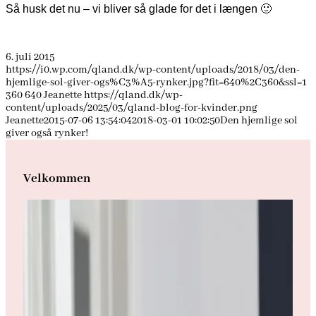
Så husk det nu – vi bliver så glade for det i længen 🙂
6. juli 2015
https://i0.wp.com/qland.dk/wp-content/uploads/2018/03/den-
hjemlige-sol-giver-ogs%C3%A5-rynker.jpg?fit=640%2C360&ssl=1
360
640
Jeanette
https://qland.dk/wp-
content/uploads/2025/03/qland-blog-for-kvinder.png
Jeanette
2015-07-06 13:54:04
2018-03-01 10:02:50
Den hjemlige sol
giver også rynker!
Velkommen