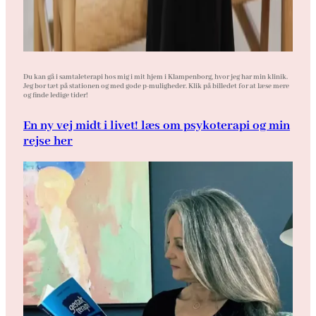
Du kan gå i samtaleterapi hos mig i mit hjem i Klampenborg, hvor jeg har min klinik.
Jeg bor tæt på stationen og med gode p-muligheder. Klik på billedet for at læse mere
og finde ledige tider!
En ny vej midt i livet! læs om psykoterapi og min
rejse her