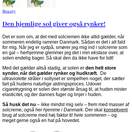
Beauty
Den hjemlige sol giver også rynker!
Det er som om, at det med solcremen ikke altid gælder, når
sommeren endelig rammer Danmark. Sådan er det i alt fald
for mig. Når jeg er sydpå, smører jeg mig ind i solcreme som
en gal – herhjemme glemmer jeg det i min
ekstase
over, at
solen endelig bager. Så skal den da ikke have for lidt!
Med det gælder altså stadig, at solen er
den helt store
synder, når det gælder rynker og hudkræft.
De
ultraviolette stråler i sollyset er simpelhen noget, der sætter
fart på hudens naturlige aldringsproces. Udover
cigaretrygning er solen den største årsag til, at huden mister
elasticitet, og der dannes fuger og linjer i huden.
Så husk det nu
– ikke mindst mig selv – frem med masser af
solcreme,
også her hjemme i Danmark
. Der skal
konsekvent
brug af solcreme med høj faktor til
hele sommeren
– og
meget gerne også en hat på hovedet.