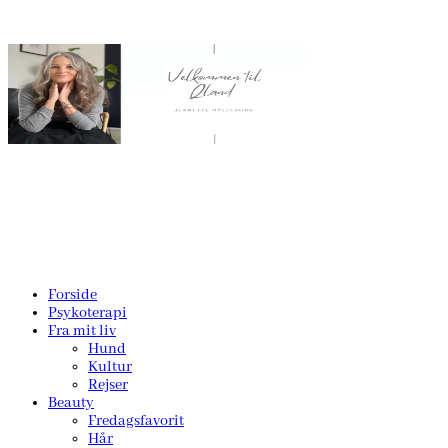
Forside
Psykoterapi
Fra mit liv
Hund
Kultur
Rejser
Beauty
Fredagsfavorit
Hår