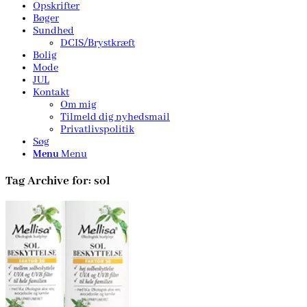
Opskrifter
Bøger
Sundhed
DCIS/Brystkræft
Bolig
Mode
JUL
Kontakt
Om mig
Tilmeld dig nyhedsmail
Privatlivspolitik
Søg
Menu
Menu
Tag Archive for:
sol