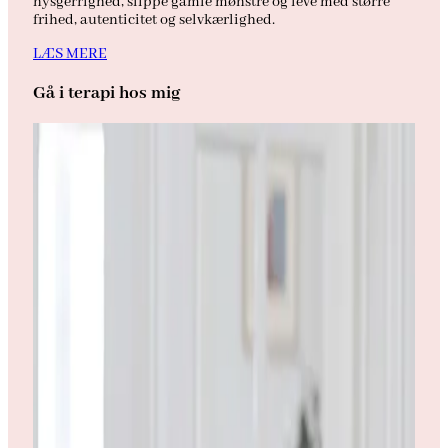
nysgerrighed, slippe gamle mønstre og leve med større
frihed, autenticitet og selvkærlighed.
LÆS MERE
Gå i terapi hos mig