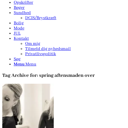
Opskrifter
Bøger
Sundhed
DCIS/Brystkræft
Bolig
Mode
JUL
Kontakt
Om mig
Tilmeld dig nyhedsmail
Privatlivspolitik
Søg
Menu
Menu
Tag Archive for:
spring aftensmaden over