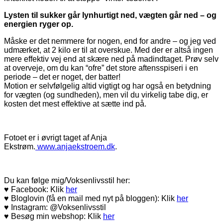
Lysten til sukker går lynhurtigt ned, vægten går ned – og
energien ryger op.
Måske er det nemmere for nogen, end for andre – og jeg ved
udmærket, at 2 kilo er til at overskue. Med der er altså ingen
mere effektiv vej end at skære ned på madindtaget. Prøv selv
at overveje, om du kan “ofre” det store aftensspiseri i en
periode – det er noget, der batter!
Motion er selvfølgelig altid vigtigt og har også en betydning
for vægten (og sundheden), men vil du virkelig tabe dig, er
kosten det mest effektive at sætte ind på.
Fotoet er i øvrigt taget af Anja
Ekstrøm.
www.anjaekstroem.dk
.
Du kan følge mig/Voksenlivsstil her:
♥ Facebook: Klik
her
♥ Bloglovin (få en mail med nyt på bloggen): Klik
her
♥ Instagram: @Voksenlivsstil
♥ Besøg min webshop: Klik
her