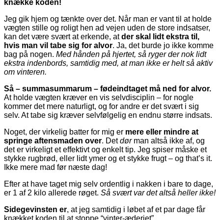
knække koden!
Jeg gik hjem og tænkte over det. Når man er vant til at holde
vægten stille og roligt hen ad vejen uden de store indsatser,
kan det være svært at erkende, at
der skal lidt ekstra til,
hvis man vil tabe sig for
alvor
. Ja, det burde jo ikke komme
bag på nogen.
Med hånden på hjertet, så ryger der nok lidt
ekstra indenbords, samtidig med, at man ikke er helt så aktiv
om vinteren.
Så – summasummarum – fødeindtaget må ned for alvor.
At holde vægten kræver en vis selvdisciplin – for nogle
kommer det mere naturligt, og for andre er det svært i sig
selv. At tabe sig kræver selvfølgelig en endnu større indsats.
Noget, der virkelig batter for mig er
mere eller mindre at
springe aftensmaden over
. Det
dør
man altså ikke af, og
det er virkeligt et effektivt og enkelt tip. Jeg spiser måske et
stykke rugbrød, eller lidt ymer og et stykke frugt – og that’s it.
Ikke mere mad før næste dag!
Efter at have taget mig selv ordentlig i nakken i bare to dage,
er 1 af 2 kilo allerede røget.
Så svært var det altså heller ikke!
Sidegevinsten er
, at jeg samtidig i løbet af et par dage får
knækket koden til at stoppe “vinter-æderiet”.