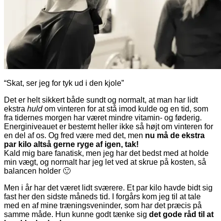
“Skat, ser jeg for tyk ud i den kjole”
Det er helt sikkert både sundt og normalt, at man har lidt
ekstra
huld
om vinteren for at stå imod kulde og en tid, som
fra tidernes morgen har været mindre vitamin- og føderig.
Energiniveauet er bestemt heller ikke så højt om vinteren for
en del af os. Og fred være med det, men
nu må de ekstra
par kilo altså gerne ryge af igen, tak!
Kald mig bare fanatisk, men jeg har det bedst med at holde
min vægt, og normalt har jeg let ved at skrue på kosten, så
balancen holder 🙂
Men i år har det været lidt sværere. Et par kilo havde bidt sig
fast her den sidste måneds tid. I forgårs kom jeg til at tale
med en af mine træningsveninder, som har det præcis på
samme måde. Hun kunne godt tænke sig
det gode råd til at