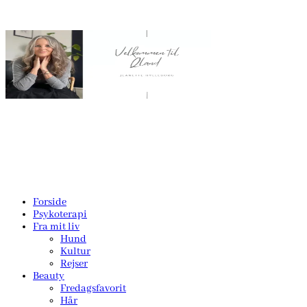
Forside
Psykoterapi
Fra mit liv
Hund
Kultur
Rejser
Beauty
Fredagsfavorit
Hår