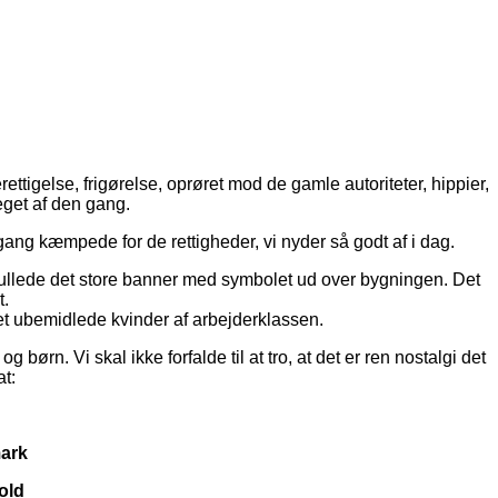
tigelse, frigørelse, oprøret mod de gamle autoriteter, hippier,
eget af den gang.
 gang kæmpede for de rettigheder, vi nyder så godt af i dag.
ullede det store banner med symbolet ud over bygningen. Det
t.
t ubemidlede kvinder af arbejderklassen.
rn. Vi skal ikke forfalde til at tro, at det er ren nostalgi det
at:
mark
old