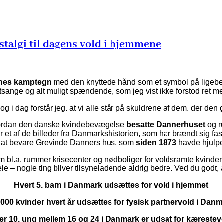
stalgi til dagens vold i hjemmene
nes
kamptegn
med den knyttede hånd som et symbol på ligeberet
tsange og alt muligt spændende, som jeg vist ikke forstod ret m
og i dag forstår jeg, at vi alle står på skuldrene af dem, der den
 hvordan den danske kvindebevægelse
besatte Dannerhuset
og r
r et af de billeder fra Danmarkshistorien, som har brændt sig fas
 at bevare Grevinde Danners hus, som
siden 1873
havde hjulpe
l.a. rummer krisecenter og nødboliger for voldsramte kvinder og bø
le – nogle ting bliver tilsyneladende aldrig bedre. Ved du godt, 
Hvert 5. barn i Danmark udsættes for vold i hjemmet
000 kvinder hvert år udsættes for fysisk partnervold i Dan
er 10. ung mellem 16 og 24 i Danmark er udsat for kærestev