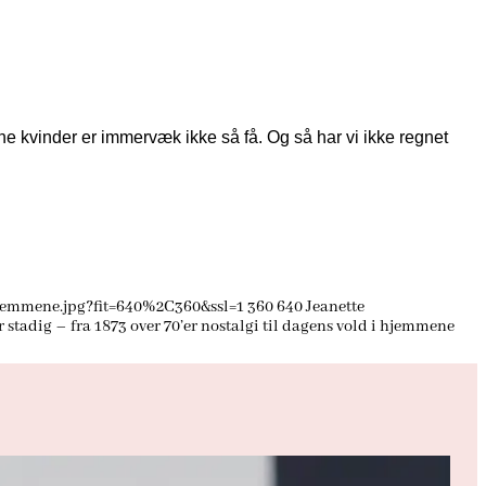
ne kvinder er immervæk ikke så få. Og så har vi ikke regnet
hjemmene.jpg?fit=640%2C360&ssl=1
360
640
Jeanette
stadig – fra 1873 over 70’er nostalgi til dagens vold i hjemmene