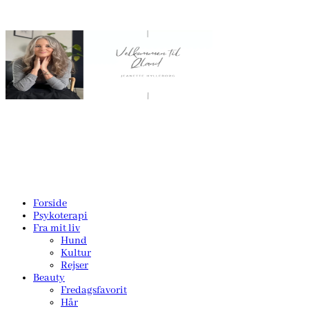
Forside
Psykoterapi
Fra mit liv
Hund
Kultur
Rejser
Beauty
Fredagsfavorit
Hår