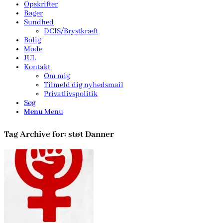
Opskrifter
Bøger
Sundhed
DCIS/Brystkræft
Bolig
Mode
JUL
Kontakt
Om mig
Tilmeld dig nyhedsmail
Privatlivspolitik
Søg
Menu
Menu
Tag Archive for:
støt Danner