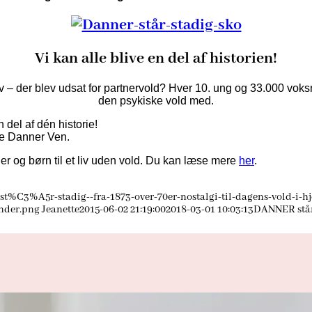
Vi kan alle blive en del af historien!
v – der blev udsat for partnervold? Hver 10. ung og 33.000 voks
den psykiske vold med.
 del af dén historie!
ve Danner Ven.
der og børn til et liv uden vold. Du kan læse mere
her
.
t%C3%A5r-stadig--fra-1873-over-70er-nostalgi-til-dagens-vold-i-
inder.png
Jeanette
2015-06-02 21:19:00
2018-03-01 10:03:13
DANNER står 