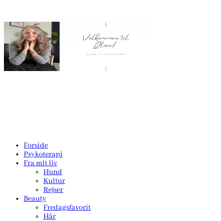
Forside
Psykoterapi
Fra mit liv
Hund
Kultur
Rejser
Beauty
Fredagsfavorit
Hår