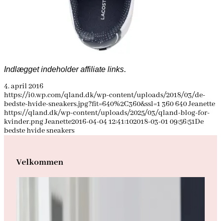
Indlægget indeholder affiliate links
.
4. april 2016
https://i0.wp.com/qland.dk/wp-content/uploads/2018/03/de-
bedste-hvide-sneakers.jpg?fit=640%2C360&ssl=1
360
640
Jeanette
https://qland.dk/wp-content/uploads/2025/03/qland-blog-for-
kvinder.png
Jeanette
2016-04-04 12:41:10
2018-03-01 09:56:51
De
bedste hvide sneakers
Velkommen