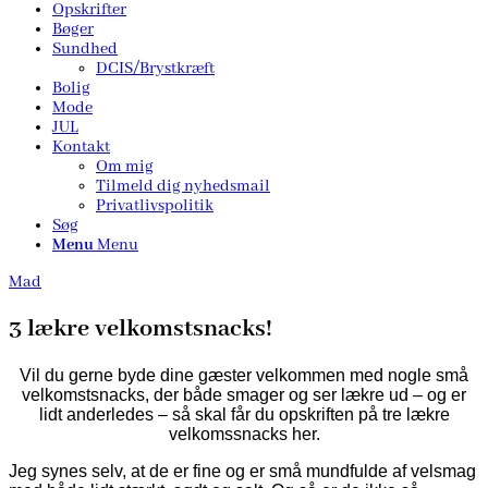
Opskrifter
Bøger
Sundhed
DCIS/Brystkræft
Bolig
Mode
JUL
Kontakt
Om mig
Tilmeld dig nyhedsmail
Privatlivspolitik
Søg
Menu
Menu
Mad
3 lækre velkomstsnacks!
Vil du gerne byde dine gæster velkommen med nogle små
velkomstsnacks, der både smager og ser lækre ud – og er
lidt anderledes – så skal får du opskriften på tre lækre
velkomssnacks her.
Jeg synes selv, at de er fine og er små mundfulde af velsmag