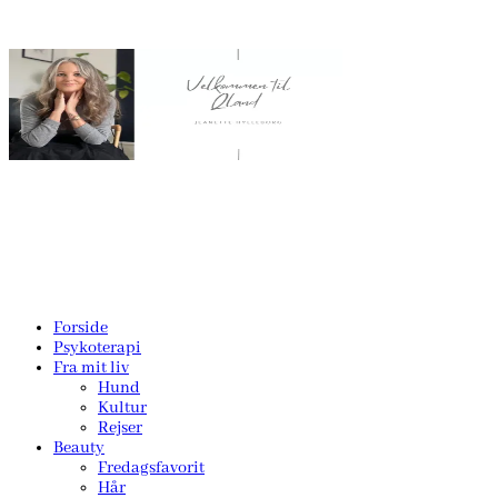
Forside
Psykoterapi
Fra mit liv
Hund
Kultur
Rejser
Beauty
Fredagsfavorit
Hår