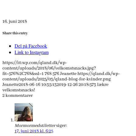
16. juni 2018
Share this entry
Del på Facebook
Link to Instagram
https://i0.wp.com/qland.dk/wp-
content/uploads/2018/06/velkomstsnacks.jpg?
fit=576%2C768&ssl=1
768
576
Jeanette
https://qland.dk/wp-
content/uploads/2025/03/qland-blog-for-kvinder.png
Jeanette
2018-06-16 10:35:13
2019-12-26 20:18:57
3 lækre
velkomstsnacks!
2
kommentarer
Mormormedstiletter
siger:
17. juni 2018 kl. 6:25