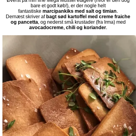
Øverst på min fine Mega Mussel etagere (hvor er den dog
bare et godt køb!), er der nogle helt
fantastiske
marcipankiks med salt og timian
.
Dernæst skriver af
bagt sød kartoffel med creme fraiche
og pancetta
, og nederst små krustader (fra Irma) med
avocadocreme, chili og
koriander
.