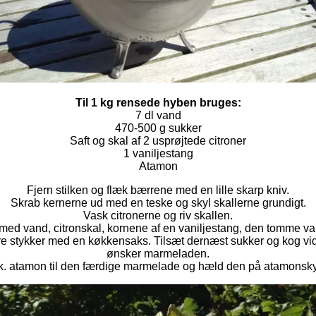
Til 1 kg rensede hyben bruges:
7 dl vand
470-500 g sukker
Saft og skal af 2 usprøjtede citroner
1 vaniljestang
Atamon
Fjern stilken og flæk bærrene med en lille skarp kniv.
Skrab kernerne ud med en teske og skyl skallerne grundigt.
Vask citronerne og riv skallen.
med vand, citronskal, kornene af en vaniljestang, den tomme vani
re stykker med en køkkensaks. Tilsæt dernæst sukker og kog vid
ønsker marmeladen.
sk. atamon til den færdige marmelade og hæld den på atamonsky