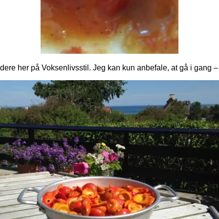
idere her på Voksenlivsstil. Jeg kan kun anbefale, at gå i gang – 