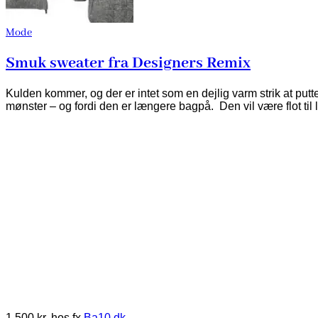
Mode
Smuk sweater fra Designers Remix
Kulden kommer, og der er intet som en dejlig varm strik at put
mønster – og fordi den er længere bagpå. Den vil være flot til 
1.500 kr. hos fx
Ba10.dk