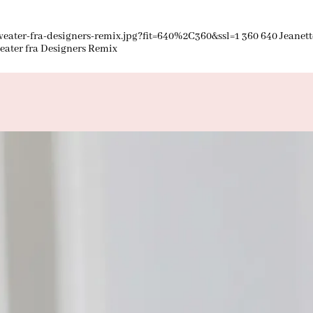
eater-fra-designers-remix.jpg?fit=640%2C360&ssl=1
360
640
Jeanett
ater fra Designers Remix