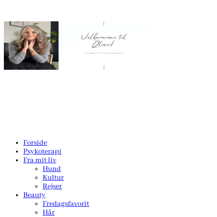
Forside
Psykoterapi
Fra mit liv
Hund
Kultur
Rejser
Beauty
Fredagsfavorit
Hår