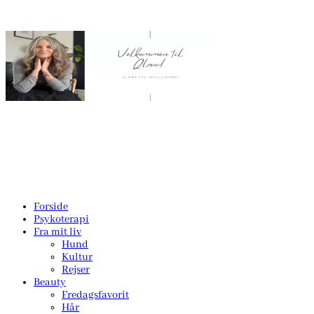
Forside
Psykoterapi
Fra mit liv
Hund
Kultur
Rejser
Beauty
Fredagsfavorit
Hår