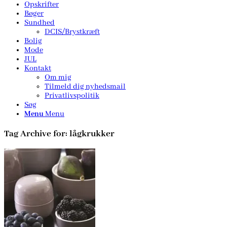
Opskrifter
Bøger
Sundhed
DCIS/Brystkræft
Bolig
Mode
JUL
Kontakt
Om mig
Tilmeld dig nyhedsmail
Privatlivspolitik
Søg
Menu
Menu
Tag Archive for:
lågkrukker