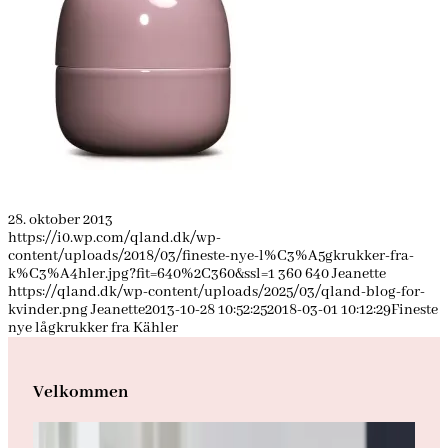
28. oktober 2013
https://i0.wp.com/qland.dk/wp-
content/uploads/2018/03/fineste-nye-l%C3%A5gkrukker-fra-
k%C3%A4hler.jpg?fit=640%2C360&ssl=1
360
640
Jeanette
https://qland.dk/wp-content/uploads/2025/03/qland-blog-for-
kvinder.png
Jeanette
2013-10-28 10:52:25
2018-03-01 10:12:29
Fineste
nye lågkrukker fra Kähler
Velkommen