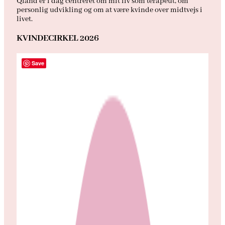
Qland er i dag centreret om mit liv som terapeut, om
personlig udvikling og om at være kvinde over midtvejs i
livet.
KVINDECIRKEL 2026
Save