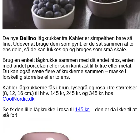
De nye
Bellino
lågkrukker fra Kähler er simpelthen bare så
fine. Udover at bruge dem som pynt, er de sat sammen af to
ens dele, så de kan lukkes op og bruges som små skåle.
Brug en enkelt lågkrukke sammen med dit andet nips, enten
med andet porcelæn eller som kontrast til fx træ eller metal.
Du kan også sætte flere af krukkerne sammen – måske i
forskellig størrelse eller to ens.
Kähler lågkrukkerne fås i brun. lysegrå og rosa i tre størrelser
(8, 12, 16 cm.) til hhv. 145 kr, 245 kr. og 345 kr. hos
CoolNordic.dk
Se fx den lille lågkrukke i rosa til
145 kr.
– den er da ikke til at
stå for!