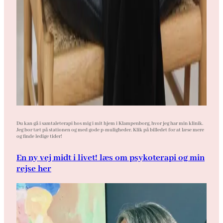
Du kan gå i samtaleterapi hos mig i mit hjem i Klampenborg, hvor jeg har min klinik.
Jeg bor tæt på stationen og med gode p-muligheder. Klik på billedet for at læse mere
og finde ledige tider!
En ny vej midt i livet! læs om psykoterapi og min
rejse her