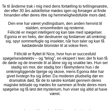
Te til ånderne trak i mig med dens fortælling to tvillingesøstre,
der efter 30 års adskillelse mødes igen og forsøger at finde
hinanden efter deres iltre og hemmelighedsfulde mors død.
Den ene har været yndlingsbarn, den anden henvist til
stalden, ensomheden og resterne.
Félicité er meget intelligent og kan tale med spøgelser.
Egonia er en heks, der destruerer og fordærver alt omkring
sig, spyr sommerfugle og insekter, når hun taler og kan få
kødædende blomster til at vokse frem.
Félicité er flyttet til Nice, hvor hun er succesfuld
spøgelsesdetektiv – og “telog”, en ekspert i teer, der fx kan få
de døde og de levende til at åbne sig og snakke løs. Hun ser
stadig sin mor, der stadig bor i fårehyrdens hus i de
omkringliggende bjerge og skove, mens Egonia ikke har
givet livstegn fra sig årtier. Da moderen pludselig dør en
dramatisk død, får de to søstre kontakt gennem deres
magiske teblade og mødes for sammen at finde deres mors
spøgelse og få løst det mysterium, hun viser sig altid at have
været.