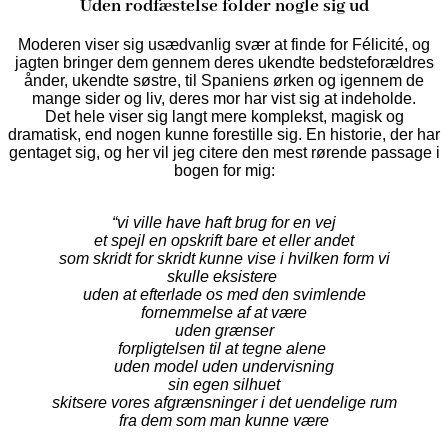
Uden rodfæstelse folder nogle sig ud
Moderen viser sig usædvanlig svær at finde for Félicité, og
jagten bringer dem gennem deres ukendte bedsteforældres
ånder, ukendte søstre, til Spaniens ørken og igennem de
mange sider og liv, deres mor har vist sig at indeholde.
Det hele viser sig langt mere komplekst, magisk og
dramatisk, end nogen kunne forestille sig. En historie, der har
gentaget sig, og her vil jeg citere den mest rørende passage i
bogen for mig:
“vi ville have haft brug for en vej
et spejl en opskrift bare et eller andet
som skridt for skridt kunne vise i hvilken form vi
skulle eksistere
uden at efterlade os med den svimlende
fornemmelse af at være
uden grænser
forpligtelsen til at tegne alene
uden model uden undervisning
sin egen silhuet
skitsere vores afgrænsninger i det uendelige rum
fra dem som man kunne være