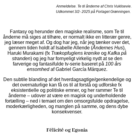
Anmeldelse. Te til ånderne af Chris Vuklisevie.
Udkommet 3/2- 2025 på Forlaget Grønningen.
Fantasy og herunder den magiske realisme, som Te til
ånderne må siges at tilhøre, er normalt ikke en litterær genre,
jeg læser meget af. Og dog har jeg, når jeg tænker over det,
gennem tiden holdt af Isabelle Allende (
Åndernes Hus
),
Haruki Murakami (fx
Trækopfuglens krønike
og
Kafka på
stranden
) og jeg har fornyeligt virkelig nydt at se den
farverige og fantasifulde tv-serie baseret på
100 års
ensomhed
af Gabriel García Márquez.
Den subtile blanding af det hverdagsagtige/genkendelige og
det overnaturlige kan få os til at forstå og udforske fx
eksistentielle og politiske emner, og her rammer Te til
ånderne – udover at være en magisk og underholdende
fortælling – ned i temaet om den omsorgsfulde opdragelse,
moderkærligheden, og manglen på samme, og dens dybe
konsekvenser.
Félicité og Egonia