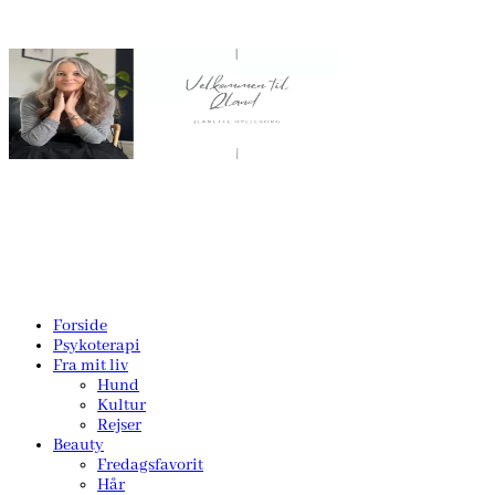
Forside
Psykoterapi
Fra mit liv
Hund
Kultur
Rejser
Beauty
Fredagsfavorit
Hår