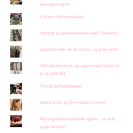
havregryn og frø
3 lækre velkomstsnacks!
Opskrift på hjemmelavede sunde "Snickers"
Langt hår efter de 50 er flot - og gerne gråt!
Allergitestet bryn- og vippeserum til kun 75
kr. fra IVY AÏA
Test af Lidl kaffekapsler
Sådan styler jeg flere huller i ørerne!
Marengsbund med fløde og bær - en nem
prale-dessert!