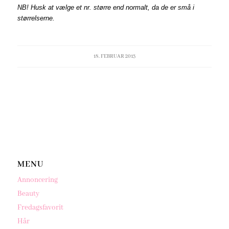
NB! Husk at vælge et nr. større end normalt, da de er små i
størrelserne.
18. FEBRUAR 2013
MENU
Annoncering
Beauty
Fredagsfavorit
Hår