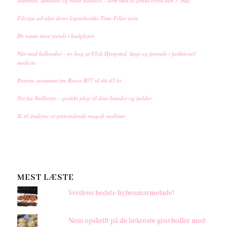
Skønhed, sundhed og indre balance – kom med til gratis event den 7. maj
Filorga udvider deres legendariske Time-Filler serie
De næste store trends i hudplejen
Når mad helbreder – ny bog af Ulrik Hjerpsted, læge og førende i funktionel
medicin
Potente serummer fra Revox B77 til 40-45 kr.
Nyt fra Nailberry – perfekt pleje til dine hænder og fødder
Te til ånderne er prisvindende magisk realisme
MEST LÆSTE
Verdens bedste hybenmarmelade!
Nem opskrift på de lækreste grovboller med