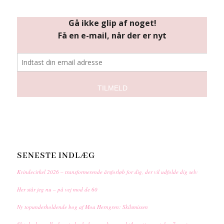
SENESTE INDLÆG
Kvindecirkel 2026 – transformerende årsforløb for dig, der vil udfolde dig selv
Her står jeg nu – på vej mod de 60
Ny topunderholdende bog af Moa Herngren: Skilsmissen