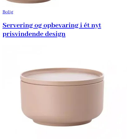
Bolig
Servering og opbevaring i ét nyt
prisvindende design