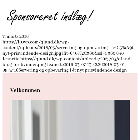
7. marts 2016
https://i0.wp.com/qland.dk/wp-
content/uploads/2018/03/servering-og-opbevaring-i-%C3%A9t-
nyt-prisvindende-design.jpg?fit=640%2C360&ssl=1
360
640
Jeanette
https://qland.dk/wp-content/uploads/2025/03/qland-
blog-for-kvinder.png
Jeanette
2016-03-07 13:42:26
2018-03-01
09:57:16
Servering og opbevaring i ét nyt prisvindende design
Velkommen