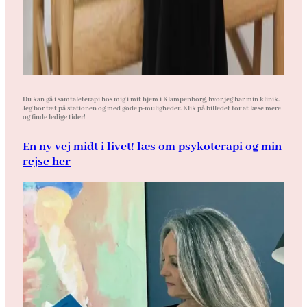
Du kan gå i samtaleterapi hos mig i mit hjem i Klampenborg, hvor jeg har min klinik.
Jeg bor tæt på stationen og med gode p-muligheder. Klik på billedet for at læse mere
og finde ledige tider!
En ny vej midt i livet! læs om psykoterapi og min
rejse her