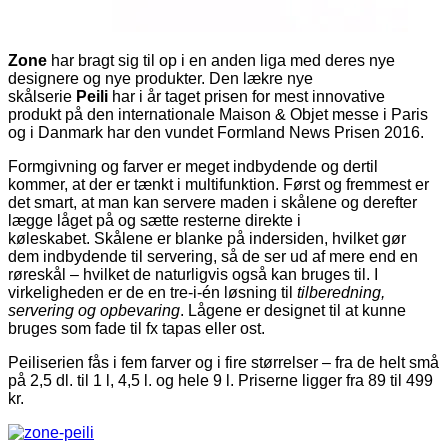
Zone
har bragt sig til op i en anden liga med deres nye
designere og nye produkter. Den lækre nye
skålserie
Peili
har i år taget prisen for mest innovative
produkt på den internationale Maison & Objet messe i Paris
og i Danmark har den vundet Formland News Prisen 2016.
Formgivning og farver er meget indbydende og dertil
kommer, at der er tænkt i multifunktion. Først og fremmest er
det smart, at man kan servere maden i skålene og derefter
lægge låget på og sætte resterne direkte i
køleskabet. Skålene er blanke på indersiden, hvilket gør
dem indbydende til servering, så de ser ud af mere end en
røreskål – hvilket de naturligvis også kan bruges til. I
virkeligheden er de en tre-i-én løsning til
tilberedning,
servering og opbevaring
. Lågene er designet til at kunne
bruges som fade til fx tapas eller ost.
Peiliserien fås i fem farver og i fire størrelser – fra de helt små
på 2,5 dl. til 1 l, 4,5 l. og hele 9 l. Priserne ligger fra 89 til 499
kr.