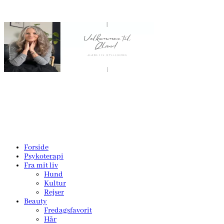
Forside
Psykoterapi
Fra mit liv
Hund
Kultur
Rejser
Beauty
Fredagsfavorit
Hår