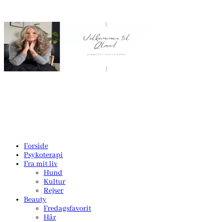
Forside
Psykoterapi
Fra mit liv
Hund
Kultur
Rejser
Beauty
Fredagsfavorit
Hår