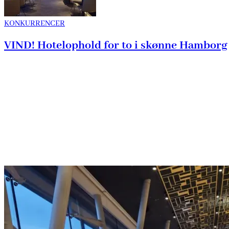
KONKURRENCER
VIND! Hotelophold for to i skønne Hamborg