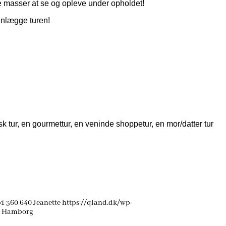
 masser at se og opleve under opholdet!
planlægge turen!
k tur, en gourmettur, en veninde shoppetur, en mor/datter tur
=1
360
640
Jeanette
https://qland.dk/wp-
ne Hamborg