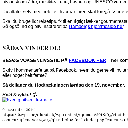
historisk områder, musikteatrene, havnen og UNESCO verdensa
Du aftaler selv med hotellet, hvornår turen skal foregå. Vinderen
Skal du bruge lidt rejsetips, fx til en rigtigt lækker gourmetrest
Gå også ind og bliv inspireret på
Hamborgs hjemmeside her
.
SÅDAN VINDER DU!
BESØG VOKSENLIVSSTIL PÅ
FACEBOOK HER
– her kom
Skriv i kommentarfeltet på Facebook, hvem du gerne vil inviter
eller noget helt femte?
Så deltager du i lodtrækningen lørdag den 19. november.
Held & lykke! 🙂
9. november 2016
https://i0.wp.com/qland.dk/wp-content/uploads/2018/03/vind-h
content/uploads/2025/03/qland-blog-for-kvinder.png
Jeanette
201