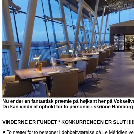
Nu er der en fantastisk præmie på højkant her på Vokselivs
Du kan vinde et ophold for to personer i skønne Hambor
VINDERNE ER FUNDET * KONKURRENCEN ER SLUT !!!!!!!!
♥ To nætter for to personer i dobbeltværelse på Le Méridien v