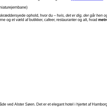
iniaturejernbane)
t skræddersyede ophold, hvor du – h
vis, det er dig, der går hen 
e og et væld af butikker, cafeer, restauranter og alt, hvad
metr
mråde ved
Alster Søen. Det er et elegant hotel i hjertet af Hambor