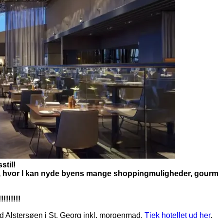
stil!
g, hvor I kan nyde byens mange shoppingmuligheder, gour
!!!!!
ed Alstersøen i St. Georg inkl. morgenmad.
Tjek hotellet ud her
.