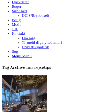
Opskrifter
Bøger
Sundhed
DCIS/Brystkræft
Bolig
Mode
JUL
Kontakt
Om mig
Tilmeld dig nyhedsmail
Privatlivspolitik
Søg
Menu
Menu
Tag Archive for:
rejsetips