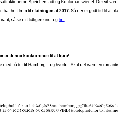
ttraktionerne Speicherstadt og Kontorhausviertel. Der vil være
 har helt frem til
slutningen af 2017
. Så der er godt tid til at 
aurant, så se mit tidligere indlæg
her
.
mer denne konkurrence til at køre!
e med på tur til Hamborg – og hvorfor. Skal det være en romantis
otelophold-for-to-i-sk%C3%B8nne-hamborg.jpg?fit=640%2C360&ssl
6-11-09 10:34:06
2018-03-01 09:53:53
VIND! Hotelophold for to i skøn