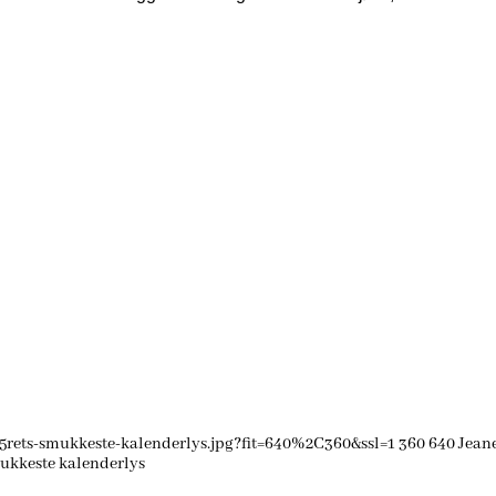
rets-smukkeste-kalenderlys.jpg?fit=640%2C360&ssl=1
360
640
Jeane
ukkeste kalenderlys