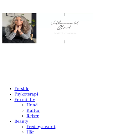
Forside
Psykoterapi
Fra mit liv
Hund
Kultur
Rejser
Beauty
Fredagsfavorit
Hår