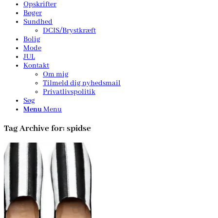
Opskrifter
Bøger
Sundhed
DCIS/Brystkræft
Bolig
Mode
JUL
Kontakt
Om mig
Tilmeld dig nyhedsmail
Privatlivspolitik
Søg
Menu
Menu
Tag Archive for:
spidse