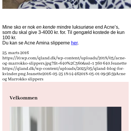
Mine sko er nok
en kende
mindre luksuriøse end Acne’s,
som du skal give 3-4000 kr. for. Til gengæld kostede de kun
100 kr.
Du kan se Acne Amina slipperne
her
.
25. marts 2016
https://i0.wp.com/qland.dk/wp-content/uploads/2018/03/acne-
og-marrokko-slippers.jpg?fit=640%2C360&ssl=1
360
640
Jeanette
https://qland.dk/wp-content/uploads/2025/03/qland-blog-for-
kvinder.png
Jeanette
2016-03-25 18:14:46
2018-03-01 09:56:59
Acne
og Marrokko slippers
Velkommen