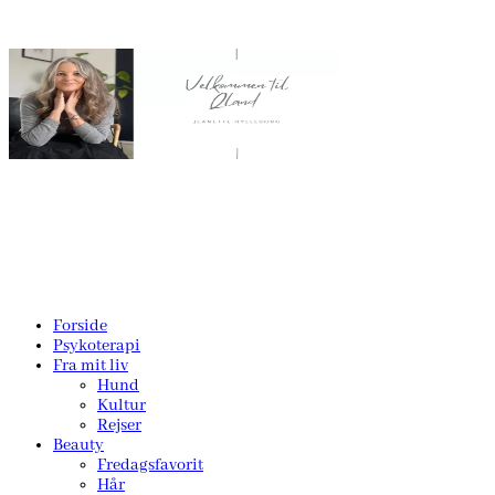
Forside
Psykoterapi
Fra mit liv
Hund
Kultur
Rejser
Beauty
Fredagsfavorit
Hår