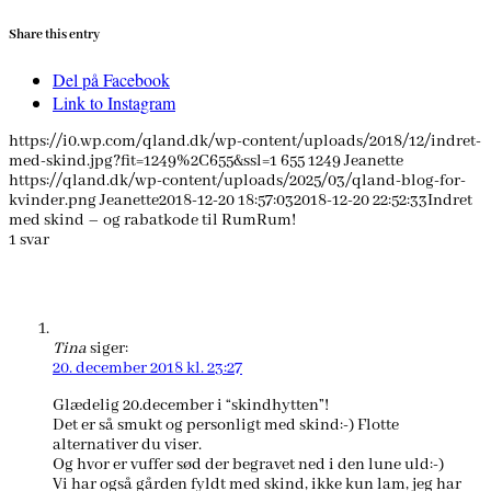
Share this entry
Del på Facebook
Link to Instagram
https://i0.wp.com/qland.dk/wp-content/uploads/2018/12/indret-
med-skind.jpg?fit=1249%2C655&ssl=1
655
1249
Jeanette
https://qland.dk/wp-content/uploads/2025/03/qland-blog-for-
kvinder.png
Jeanette
2018-12-20 18:57:03
2018-12-20 22:52:33
Indret
med skind – og rabatkode til RumRum!
1
svar
Tina
siger:
20. december 2018 kl. 23:27
Glædelig 20.december i “skindhytten”!
Det er så smukt og personligt med skind:-) Flotte
alternativer du viser.
Og hvor er vuffer sød der begravet ned i den lune uld:-)
Vi har også gården fyldt med skind, ikke kun lam, jeg har