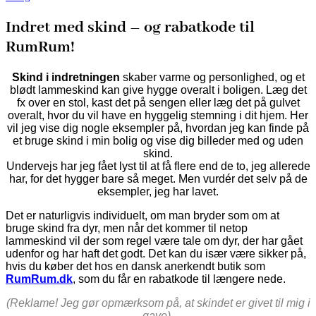
Indret med skind – og rabatkode til
RumRum!
Skind i indretningen
skaber varme og personlighed, og et
blødt lammeskind kan give hygge overalt i boligen. Læg det
fx over en stol, kast det på sengen eller læg det på gulvet
overalt, hvor du vil have en hyggelig stemning i dit hjem. Her
vil jeg vise dig nogle eksempler på, hvordan jeg kan finde på
et bruge skind i min bolig og vise dig billeder med og uden
skind.
Undervejs har jeg fået lyst til at få flere end de to, jeg allerede
har, for det hygger bare så meget. Men vurdér det selv på de
eksempler, jeg har lavet.
Det er naturligvis individuelt, om man bryder som om at
bruge skind fra dyr, men når det kommer til netop
lammeskind vil der som regel være tale om dyr, der har gået
udenfor og har haft det godt. Det kan du især være sikker på,
hvis du køber det hos en dansk anerkendt butik som
RumRum.dk
, som du får en rabatkode til længere nede.
(Reklame! Jeg gør opmærksom på, at skindet er givet til mig i
gave).