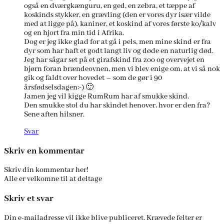
også en dværgkænguru, en ged, en zebra, et tæppe af
koskinds stykker, en grævling (den er vores dyr især vilde
med at ligge på), kaniner, et koskind af vores første ko/kalv
og en hjort fra min tid i Afrika.
Dog er jeg ikke glad for at gå i pels, men mine skind er fra
dyr som har haft et godt langt liv og døde en naturlig død.
Jeg har sågar set på et girafskind fra zoo og overvejet en
bjørn foran brændeovnen, men vi blev enige om, at vi så nok
gik og faldt over hovedet – som de gør i 90
årsfødselsdagen:-) 🙂
Jamen jeg vil kigge RumRum har af smukke skind.
Den smukke stol du har skindet henover, hvor er den fra?
Sene aften hilsner.
Svar
Skriv en kommentar
Skriv din kommentar her!
Alle er velkomne til at deltage
Skriv et svar
Din e-mailadresse vil ikke blive publiceret.
Krævede felter er