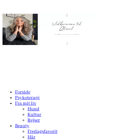
Forside
Psykoterapi
Fra mit liv
Hund
Kultur
Rejser
Beauty
Fredagsfavorit
Hår