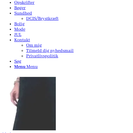
Opskrifter
Bøger
Sundhed
DCIS/Brystkræft
Bolig
Mode
JUL
Kontakt
Om mig
Tilmeld dig nyhedsmail
Privatlivspolitik
Søg
Menu
Menu