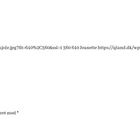
kjole.jpg?fit=640%2C360&ssl=1
360
640
Jeanette
https://qland.dk/wp
eret med
*