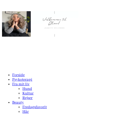
Forside
Psykoterapi
Fra mit liv
Hund
Kultur
Rejser
Beauty
Fredagsfavorit
Hår