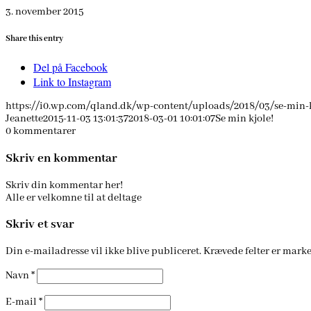
3. november 2015
Share this entry
Del på Facebook
Link to Instagram
https://i0.wp.com/qland.dk/wp-content/uploads/2018/03/se-min-
Jeanette
2015-11-03 13:01:37
2018-03-01 10:01:07
Se min kjole!
0
kommentarer
Skriv en kommentar
Skriv din kommentar her!
Alle er velkomne til at deltage
Skriv et svar
Din e-mailadresse vil ikke blive publiceret.
Krævede felter er mark
Navn
*
E-mail
*