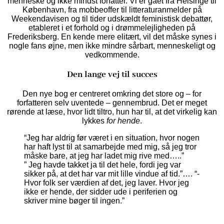
menneske og ikke mindst forfatter. Vi er gået fra Helsinge til
København, fra mobbeoffer til litteraturanmelder på
Weekendavisen og til tider udskældt feministisk debattør,
etableret i et forhold og i drømmelejligheden på
Frederiksberg. En kende mere elitært, vil det måske synes i
nogle fans øjne, men ikke mindre sårbart, menneskeligt og
vedkommende.
Den lange vej til succes
Den nye bog er centreret omkring det store og – for
forfatteren selv uventede – gennembrud. Det er meget
rørende at læse, hvor lidt tiltro, hun har til, at det virkelig kan
lykkes
for hende
.
“Jeg har aldrig før været i en situation, hvor nogen
har haft lyst til at samarbejde med mig, så jeg tror
måske bare, at jeg har ladet mig rive med…..”
” Jeg havde takket ja til det hele, fordi jeg var
sikker på, at det har var mit lille vindue af tid.”…. “-
Hvor folk ser værdien af det, jeg laver. Hvor jeg
ikke er hende, der sidder ude i periferien og
skriver mine bøger til ingen.”