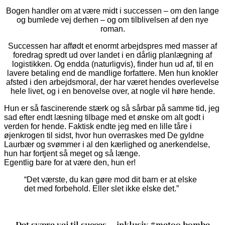
Bogen handler om at være midt i successen – om den lange
og bumlede vej derhen – og om tilblivelsen af den nye
roman.
Successen har affødt et enormt arbejdspres med masser af
foredrag spredt ud over landet i en dårlig planlægning af
logistikken. Og endda (naturligvis), finder hun ud af, til en
lavere betaling end de mandlige forfattere. Men hun knokler
afsted i den arbejdsmoral, der har været hendes overlevelse
hele livet, og i en benovelse over, at nogle vil høre hende.
Hun er så fascinerende stærk og så sårbar på samme tid, jeg
sad efter endt læsning tilbage med et ønske om alt godt i
verden for hende. Faktisk endte jeg med en lille tåre i
øjenkrogen til sidst, hvor hun overraskes med De gyldne
Laurbær og svømmer i al den kærlighed og anerkendelse,
hun har fortjent så meget og så længe.
Egentlig bare for at være den, hun er!
“Det værste, du kan gøre mod dit barn er at elske
det med forbehold. Eller slet ikke elske det.”