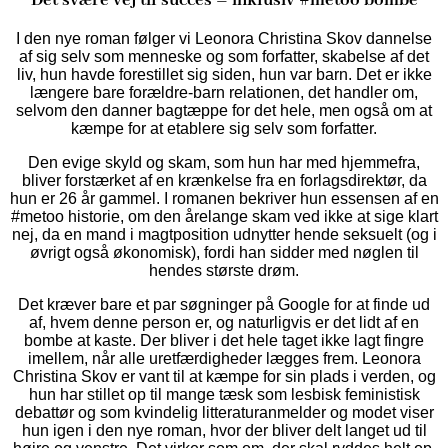
Det svære vej til succes – inklusiv #metoo bombe
I den nye roman følger vi Leonora Christina Skov dannelse
af sig selv som menneske og som forfatter, skabelse af det
liv, hun havde forestillet sig siden, hun var barn. Det er ikke
længere bare forældre-barn relationen, det handler om,
selvom den danner bagtæppe for det hele, men også om at
kæmpe for at etablere sig selv som forfatter.
Den evige skyld og skam, som hun har med hjemmefra,
bliver forstærket af en krænkelse fra en forlagsdirektør, da
hun er 26 år gammel. I romanen bekriver hun essensen af en
#metoo historie, om den årelange skam ved ikke at sige klart
nej, da en mand i magtposition udnytter hende seksuelt (og i
øvrigt også økonomisk), fordi han sidder med nøglen til
hendes største drøm.
Det kræver bare et par søgninger på Google for at finde ud
af, hvem denne person er, og naturligvis er det lidt af en
bombe at kaste. Der bliver i det hele taget ikke lagt fingre
imellem, når alle uretfærdigheder lægges frem. Leonora
Christina Skov er vant til at kæmpe for sin plads i verden, og
hun har stillet op til mange tæsk som lesbisk feministisk
debattør og som kvindelig litteraturanmelder og modet viser
hun igen i den nye roman, hvor der bliver delt langet ud til