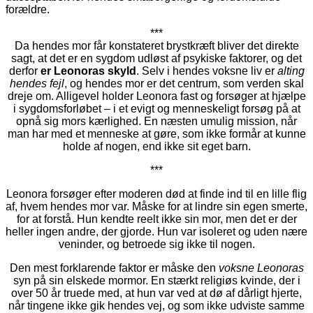
forældre.
***
Da hendes mor får konstateret brystkræft bliver det direkte
sagt, at det er en sygdom udløst af psykiske faktorer, og det
derfor
er Leonoras skyld
. Selv i hendes voksne liv er
alting
hendes fejl
, og hendes mor er det centrum, som verden skal
dreje om. Alligevel holder Leonora fast og forsøger at hjælpe
i sygdomsforløbet – i et evigt og menneskeligt forsøg på at
opnå sig mors kærlighed. En næsten umulig mission, når
man har med et menneske at gøre, som ikke formår at kunne
holde af nogen, end ikke sit eget barn.
***
Leonora forsøger efter moderen død at finde ind til en lille flig
af, hvem hendes mor var. Måske for at lindre sin egen smerte,
for at forstå. Hun kendte reelt ikke sin mor, men det er der
heller ingen andre, der gjorde. Hun var isoleret og uden nære
veninder, og betroede sig ikke til nogen.
Den mest forklarende faktor er måske den
voksne Leonoras
syn på sin elskede mormor. En stærkt religiøs kvinde, der i
over 50 år truede med, at hun var ved at dø af dårligt hjerte,
når tingene ikke gik hendes vej, og som ikke udviste samme