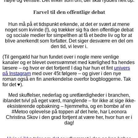
højre og venstre. Det virker som om, der skal ryddes helt op.
Farvel til den offentlige debat
Hun må på et tidspunkt erkende, at det er svært at mene
noget som kvinde (!), og trækker sig fra den offentlige debat
og sociale medier for simpelthen at få et bedre liv og for at
blive anerkendt som forfatter. Det siger desværre en del om
den tid, vi lever i.
(Til gengæld har hun fundet over i nogle mere venlige
kanaler og er blevet oversvømmet med kærlighed fra hendes
læsere – og hvor er det fortjent! I dag har hun et fint
univers
på Instagram
med over 45t følgere – og giver i den nye
roman også en fin anerkendelse overfor bogbloggerne. Tak
for det ♥).
Med skuffelser, nederlag og uretfærdigheder i branchen,
iblandet tvivl på eget værd, manglende – for ikke at sige ikke-
eksisterende opbakning – hjemmefra, og en bombe af en
#Metoo oplevelse på toppen af det hele, har Leonora
Christina Skov i den grad fortjent at være her, hvor hun er i
dag!