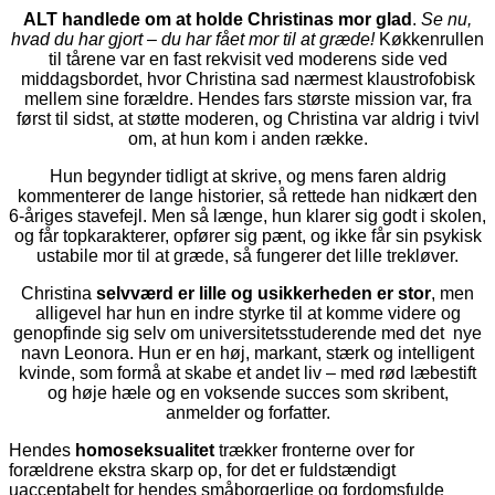
ALT handlede om at holde Christinas mor glad
.
Se nu,
hvad du har gjort – du har fået mor til at græde!
Køkkenrullen
til tårene var en fast rekvisit ved moderens side ved
middagsbordet, hvor Christina sad nærmest klaustrofobisk
mellem sine forældre. Hendes fars største mission var, fra
først til sidst, at støtte moderen, og Christina var aldrig i tvivl
om, at hun kom i anden række.
Hun begynder tidligt at skrive, og mens faren aldrig
kommenterer de lange historier, så rettede han nidkært den
6-åriges stavefejl. Men så længe, hun klarer sig godt i skolen,
og får topkarakterer, opfører sig pænt, og ikke får sin psykisk
ustabile mor til at græde, så fungerer det lille trekløver.
Christina
selvværd er lille og usikkerheden er stor
, men
alligevel har hun en indre styrke til at komme videre og
genopfinde sig selv om universitetsstuderende med det nye
navn Leonora. Hun er en høj, markant, stærk og intelligent
kvinde, som formå at skabe et andet liv – med rød læbestift
og høje hæle og en voksende succes som skribent,
anmelder og forfatter.
Hendes
homoseksualitet
trækker fronterne over for
forældrene ekstra skarp op, for det er fuldstændigt
uacceptabelt for hendes småborgerlige og fordomsfulde