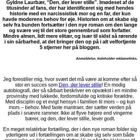
Gyldne Laurbær, “Den, der lever stille”. Imødeset af de
titusinder af fans, der har identificeret sig med hendes
historie med en narcissistisk mor og en far, der kun
havde moderens behov for øje. Historien om at skabe sig
selv fra bunden fortsætter i den nye roman om den lange
og svære vej til det store gennembrud som forfatter.
Mindre almen, lidt mere elitær, og især til sidst så rørende
i sin sårbarhed, at det bringer den op på i alt velfortjente
5 stjerner her på bloggen.
Anmeldelse. Indeholder reklamelinks.
Jeg forestiller mig, hvor svært det må være at komme efter så
stor en succes som
Den, der lever stille
! En modig
autobiografi, der så sårbart beskriver en opvækst i en mindre
provinsby med lukkede, fordomsfulde og kritiske forældre.
Med disciplin og et evigt hensyn i familien til mors – og kun
mors – behov. Med faste mantraer, der sætter verden på
plads i snævre rammer. Ikke at flyve højere end vingerne
bærer, og den, der lever stille, lever godt.
En meget relatérbar fortælling, der i den nye roman folder sig
yderligere ud i fortællingen om at skabe sig selv som både