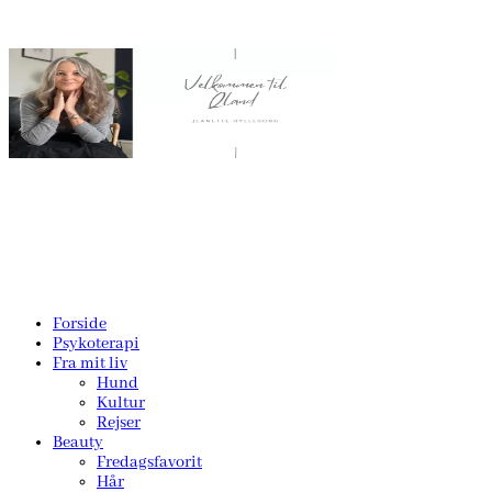
Forside
Psykoterapi
Fra mit liv
Hund
Kultur
Rejser
Beauty
Fredagsfavorit
Hår