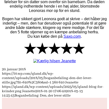
følelser for sin datter som overfor sin barnebarn. Da døden
endelig indhentede hende i en høj alder, blomstrede
Leonoras mor op for en stund.
Bogen har sikkert gjort Leonora godt at skrive – det håber jeg
inderligt – men, den har derudover også potentiale til at gøre
andre både stærkere, klogere og mere modige. For det får
den 5 flotte stjerner og en kæmpe anbefaling herfra.
Du kan købe den på
Saxo.com
.
20. januar 2018
https://i0.wp.com/qland.dk/wp-
content/uploads/2018/03/boganbefaling-den-der-lever-
stille.jpg?fit=640%2C360&ssl=1
360
640
Jeanette
https://qland.dk/wp-content/uploads/2025/03/qland-blog-for-
kvinder.png
Jeanette
2018-01-20 17:06:40
2018-03-13
14:23:43
Boganbefaling: Den, der lever stille