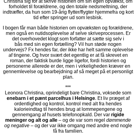
Christina sig for at skrive historien om sin egen opvækst, om
forholdet til forældrene, og den totale nedsmeltning, der
indtræffer, da hun som 19-årig flytter/flygter hjemmefra og kort
tid efter springer ud som lesbisk.
I bogen får man både historien om opvæksten og forældrene,
men også en nutidsoplevelse af selve skriveprocessen. Er
det overhovedet klogt som forfatter at sætte sig selv i
bås med sin egen fortælling? Vil hun støde nogen
undervejs? Fx hendes far, der ikke har helt samme oplevelse
af tingene. Og hvor svært det egentlig er at få skrevet en
roman, der faktisk burde ligge ligefor, fordi historien og
personerne allerede er der, men i virkeligheden kræver en
gennemlevelse og bearbejdning af så meget på et personligt
plan.
***
Leonora Christina, oprindeligt bare Christina, voksede som
enebarn i et pænt parcelhus i Helsinge
. Et liv præget af
ordentlighed og kontrol, kontrol med alt fra hendes
kalorieindtag til hendes brug at lommepengene og
gennemgang af husets telefonopkald. Der var
rigide
meninger og alt og alle
– og de var som regel
dømmende
og negative
– og der var ikke omgang med andre end nogle
få fra familien.