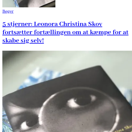
Bøger
5 stjerner: Leonora Christina Skov
fortsætter fortællingen om at kæmpe for at
skabe sig selv!