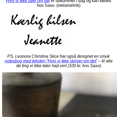
Hvis vi ikke taler om det
er udkommet i dag og kan købes
hos Saxo. (reklamelink)
PS. Leonora Christina Skov har også designet en smuk
notesbog med teksten “Hvis vi ikke skriver om det”
– til alle
de ting vi ikke taler højt om! (100 kr. hos Saxo)