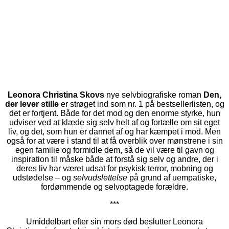
Leonora Christina Skovs
nye selvbiografiske roman
Den,
der lever stille
er strøget ind som nr. 1 på bestsellerlisten, og
det er fortjent. Både for det mod og den enorme styrke, hun
udviser ved at klæde sig selv helt af og fortælle om sit eget
liv, og det, som hun er dannet af og har kæmpet i mod. Men
også for at være i stand til at få overblik over mønstrene i sin
egen familie og formidle dem, så de vil være til gavn og
inspiration til måske både at forstå sig selv og andre, der i
deres liv har været udsat for psykisk terror, mobning og
udstødelse – og
selvudslettelse
på grund af uempatiske,
fordømmende og selvoptagede forældre.
***
Umiddelbart efter sin mors død beslutter Leonora