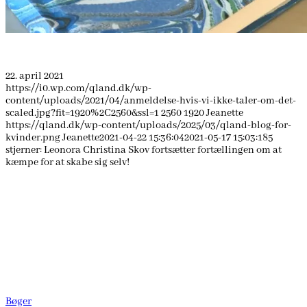
22. april 2021
https://i0.wp.com/qland.dk/wp-
content/uploads/2021/04/anmeldelse-hvis-vi-ikke-taler-om-det-
scaled.jpg?fit=1920%2C2560&ssl=1
2560
1920
Jeanette
https://qland.dk/wp-content/uploads/2025/03/qland-blog-for-
kvinder.png
Jeanette
2021-04-22 15:36:04
2021-05-17 15:03:18
5
stjerner: Leonora Christina Skov fortsætter fortællingen om at
kæmpe for at skabe sig selv!
Bøger