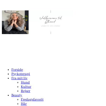
Forside
Psykoterapi
Fra mit liv
Hund
Kultur
Rejser
Beauty
Fredagsfavorit
Hår