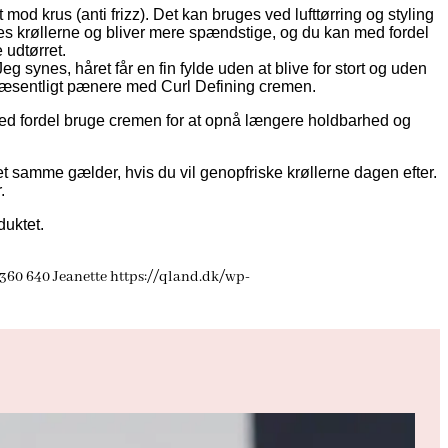
vt mod krus (anti frizz). Det kan bruges ved lufttørring og styling
ves krøllerne og bliver mere spændstige, og du kan med fordel
 udtørret.
g synes, håret får en fin fylde uden at blive for stort og uden
er væsentligt pænere med Curl Defining cremen.
du med fordel bruge cremen for at opnå længere holdbarhed og
et samme gælder, hvis du vil genopfriske krøllerne dagen efter.
.
duktet.
360
640
Jeanette
https://qland.dk/wp-