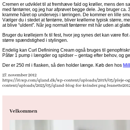
Cremen er udviklet til at fremhæve fald og krøller, mens den 
med føntørrer, og jeg har afprøvet begge dele. Jeg bruger ca. 
kramme håret op undervejs i tørringen. De kommer en lille smule
Vælger du i stedet at føntørre, bliver krøllerne typisk større, 
at blive “uldent”. Når jeg normalt føntørrer mit hår uden at gl
Bruger du krøllejern fx til fest, hvor jeg synes det kan være fl
større spændstighed i stylingen.
Endelig kan Curl Definining Cream også bruges til genopfrisknin
Påfør 1 pump i længder og spidser – gentag efter behov, og gen
Der er 250 ml i flasken, så den holder længe. Køb den hos
Mil
27. november 2012
https://i0.wp.com/qland.dk/wp-content/uploads/2018/03/pleje-o
content/uploads/2025/03/qland-blog-for-kvinder.png
Jeanette
2012
Velkommen