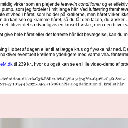
samtidig virker som en plejende
leave-in conditioner
og er effekti
3 pump, som jeg fordeler i mit lange hår. Ved lufttørring fremhæ
 stivhed i håret, som holder på krøllerne, men håret virker ikke
men du kan sno og kramme håret, så du får den facon, du ønsker. Je
atte det, bliver det sædvanligvis en kruset høstak, men den bliv
ot at give hele håret eller det forreste hår lidt bevægelse, kan 
g i løbet af dagen eller til at lægge krus og flyvske hår ned. D
aktiver eventuelt krøllerne yderligere med varme vha. føntørrer
leM.dk
til 239 kr., hvor du også kan se en lille video-demo af pro
g-definition-til-kr%C3%B8llet-h%C3%A5r.jpg?fit=640%2C360&ssl=1
-11-27 10:44:48
2021-09-29 16:08:05
Pleje og definition til krøllet hår