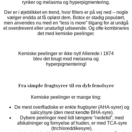
rynker og melasma og hyperpigmentering.
Der er i øjeblikket en trend, hvor fillers er på vej ned – nogle
vælger endda at få opløst dem. Botox er stadig populært,
men anvendes nu med en “less is more” tilgang for at undgå
et overdrevent eller unaturligt udseende. Og ofte kombineres
det med kemiske peelinger.
Kemiske peelinger er ikke nyt! Allerede i 1874
blev det brugt mod melasma og
hyperpigmentering!
Fra simple frugtsyrer til en dyb fenolsyre
Kemiske peelinger er mange ting:
De mest overfladiske er enkle frugtsyrer (AHA-syrer) og
salicylsyre (den mest kendte BHA-syre).
Dybere peelinger med lidt længere “nedetid”, med
afskalninger og fornyelse af huden, er med TCA-syre
(trichloreddikesyre).