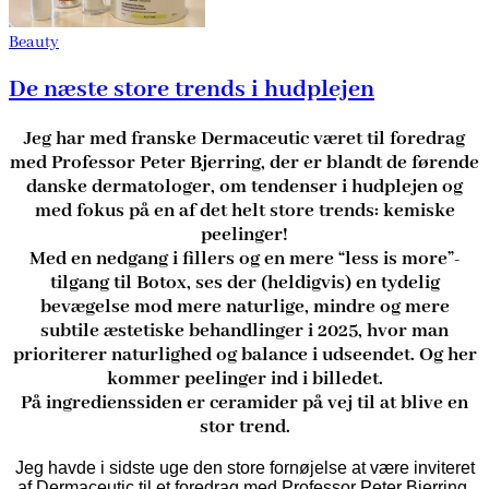
Beauty
De næste store trends i hudplejen
Jeg har med franske Dermaceutic været til foredrag
med Professor Peter Bjerring, der er blandt de førende
danske dermatologer, om tendenser i hudplejen og
med fokus på en af det helt store trends: kemiske
peelinger!
Med en nedgang i fillers og en mere “less is more”-
tilgang til Botox, ses der (heldigvis) en tydelig
bevægelse mod mere naturlige, mindre og mere
subtile æstetiske behandlinger i 2025, hvor man
prioriterer naturlighed og balance i udseendet. Og her
kommer peelinger ind i billedet.
På ingredienssiden er ceramider på vej til at blive en
stor trend.
​Jeg havde i sidste uge den store fornøjelse at være inviteret
af Dermaceutic til et foredrag med Professor Peter Bjerring,