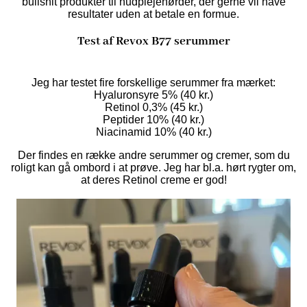
bullshit produkter til hudplejenørder, der gerne vil have
resultater uden at betale en formue.
Test af Revox B77 serummer
Jeg har testet fire forskellige serummer fra mærket:
Hyaluronsyre 5% (40 kr.)
Retinol 0,3% (45 kr.)
Peptider 10% (40 kr.)
Niacinamid 10% (40 kr.)
Der findes en række andre serummer og cremer, som du
roligt kan gå ombord i at prøve. Jeg har bl.a. hørt rygter om,
at deres Retinol creme er god!