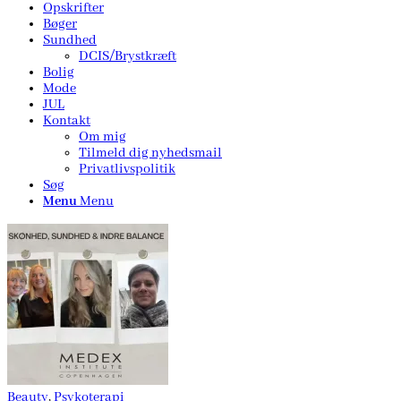
Opskrifter
Bøger
Sundhed
DCIS/Brystkræft
Bolig
Mode
JUL
Kontakt
Om mig
Tilmeld dig nyhedsmail
Privatlivspolitik
Søg
Menu
Menu
Beauty
,
Psykoterapi