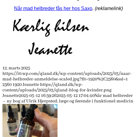
Når mad helbreder fås her hos Saxo
.
(reklamelink)
12. marts 2025
https://i0.wp.com/qland.dk/wp-content/uploads/2025/03/naar-
mad-helbreder-anmeldelse-scaled.jpg?fit=1920%2C2560&ssl=1
2560
1920
Jeanette
https://qland.dk/wp-
content/uploads/2025/03/qland-blog-for-kvinder.png
Jeanette
2025-03-12 16:59:26
2025-03-12 17:04:40
Når mad helbreder
– ny bog af Ulrik Hjerpsted, læge og førende i funktionel medicin