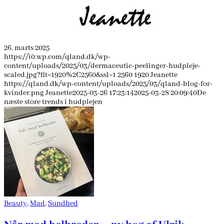
26. marts 2025
https://i0.wp.com/qland.dk/wp-
content/uploads/2025/03/dermaceutic-peelinger-hudpleje-
scaled.jpg?fit=1920%2C2560&ssl=1
2560
1920
Jeanette
https://qland.dk/wp-content/uploads/2025/03/qland-blog-for-
kvinder.png
Jeanette
2025-03-26 17:23:14
2025-03-28 20:09:40
De
næste store trends i hudplejen
Beauty
,
Mad
,
Sundhed