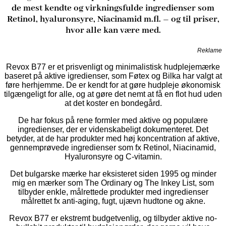
de mest kendte og virkningsfulde ingredienser som
Retinol, hyaluronsyre, Niacinamid m.fl. – og til priser,
hvor alle kan være med.
Reklame
Revox B77 er et prisvenligt og minimalistisk hudplejemærke
baseret på aktive igredienser, som Føtex og Bilka har valgt at
føre herhjemme. De er kendt for at gøre hudpleje økonomisk
tilgængeligt for alle, og at gøre det nemt at få en flot hud uden
at det koster en bondegård.
De har fokus på rene formler med aktive og populære
ingredienser, der er videnskabeligt dokumenteret. Det
betyder, at de har produkter med høj koncentration af aktive,
gennemprøvede ingredienser som fx Retinol, Niacinamid,
Hyaluronsyre og C-vitamin.
Det bulgarske mærke har eksisteret siden 1995 og minder
mig en mærker som The Ordinary og The Inkey List, som
tilbyder enkle, målrettede produkter med ingredienser
målrettet fx anti-aging, fugt, ujævn hudtone og akne.
Revox B77 er ekstremt budgetvenlig, og tilbyder aktive no-