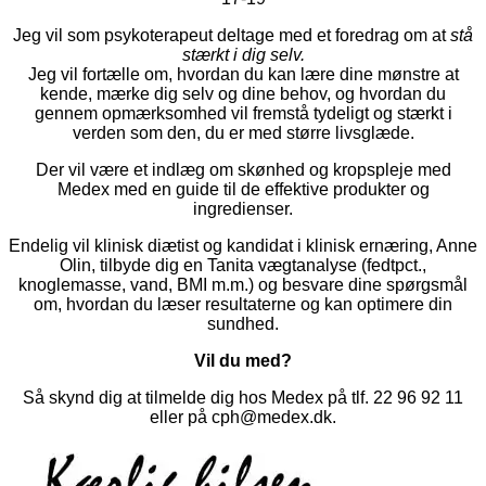
Jeg vil som psykoterapeut deltage med et foredrag om at
stå
stærkt i dig selv.
Jeg vil fortælle om, hvordan du kan lære dine mønstre at
kende, mærke dig selv og dine behov, og hvordan du
gennem opmærksomhed vil fremstå tydeligt og stærkt i
verden som den, du er med større livsglæde.
Der vil være et indlæg om skønhed og kropspleje med
Medex med en guide til de effektive produkter og
ingredienser.
Endelig vil klinisk diætist og kandidat i klinisk ernæring, Anne
Olin, tilbyde dig en Tanita vægtanalyse (fedtpct.,
knoglemasse, vand, BMI m.m.) og besvare dine spørgsmål
om, hvordan du læser resultaterne og kan optimere din
sundhed.
Vil du med?
Så skynd dig at tilmelde dig hos Medex på tlf. 22 96 92 11
eller på cph@medex.dk.