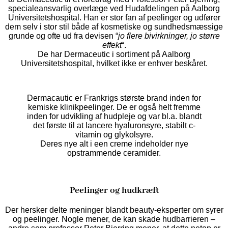
specialeansvarlig overlæge ved Hudafdelingen på Aalborg
Universitetshospital. Han er stor fan af peelinger og udfører
dem selv i stor stil både af kosmetiske og sundhedsmæssige
grunde og ofte ud fra devisen “
jo flere bivirkninger, jo større
effekt
“.
De har Dermaceutic i sortiment på Aalborg
Universitetshospital, hvilket ikke er enhver beskåret.
Dermacautic er Frankrigs største brand inden for
kemiske klinikpeelinger. De er også helt fremme
inden for udvikling af hudpleje og var bl.a. blandt
det første til at lancere hyaluronsyre, stabilt c-
vitamin og glykolsyre.
Deres nye alt i een creme indeholder nye
opstrammende ceramider.
Peelinger og hudkræft
​Der hersker delte meninger blandt beauty-eksperter om syrer
og peelinger. Nogle mener, de kan skade hudbarrieren –