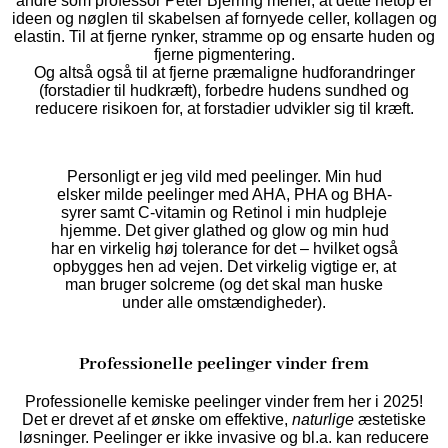
andre som professor Peter Bjerring mener, at dette netop er
ideen og nøglen til skabelsen af fornyede celler, kollagen og
elastin. Til at fjerne rynker, stramme op og ensarte huden og
fjerne pigmentering.
Og altså også til at fjerne præmaligne hudforandringer
(forstadier til hudkræft), forbedre hudens sundhed og
reducere risikoen for, at forstadier udvikler sig til kræft.
Personligt er jeg vild med peelinger. Min hud
elsker milde peelinger med AHA, PHA og BHA-
syrer samt C-vitamin og Retinol i min hudpleje
hjemme. Det giver glathed og glow og min hud
har en virkelig høj tolerance for det – hvilket også
opbygges hen ad vejen. Det virkelig vigtige er, at
man bruger solcreme (og det skal man huske
under alle omstændigheder).
Professionelle peelinger vinder frem
Professionelle kemiske peelinger vinder frem her i 2025!
Det er drevet af et ønske om effektive,
naturlige
æstetiske
løsninger. Peelinger er ikke invasive og bl.a. kan reducere