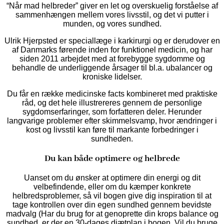
“Når mad helbreder” giver en let og overskuelig forståelse af
sammenhængen mellem vores livsstil, og det vi putter i
munden, og vores sundhed.
Ulrik Hjerpsted er speciallæge i karkirurgi og er derudover en
af Danmarks førende inden for funktionel medicin, og har
siden 2011 arbejdet med at forebygge sygdomme og
behandle de underliggende årsager til bl.a. ubalancer og
kroniske lidelser.
Du får en række medicinske facts kombineret med praktiske
råd, og det hele illustrereres gennem de personlige
sygdomserfaringer, som forfatteren deler. Herunder
langvarige problemer efter skimmelsvamp, hvor ændringer i
kost og livsstil kan føre til markante forbedringer i
sundheden.
Du kan både optimere og helbrede
Uanset om du ønsker at optimere din energi og dit
velbefindende, eller om du kæmper konkrete
helbredsproblemer, så vil bogen give dig inspiration til at
tage kontrollen over din egen sundhed gennem bevidste
madvalg (Har du brug for at genoprette din krops balance og
sundhed, er der en 30-dages diætplan i bogen. Vil du bruge