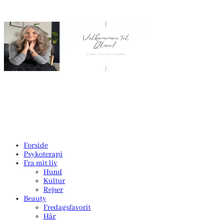
Forside
Psykoterapi
Fra mit liv
Hund
Kultur
Rejser
Beauty
Fredagsfavorit
Hår