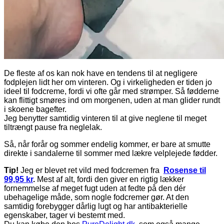
De fleste af os kan nok have en tendens til at negligere
fodplejen lidt her om vinteren. Og i virkeligheden er tiden jo
ideel til fodcreme, fordi vi ofte går med strømper. Så fødderne
kan flittigt smøres ind om morgenen, uden at man glider rundt
i skoene bagefter.
Jeg benytter samtidig vinteren til at give neglene til meget
tiltrængt pause fra neglelak.
Så, når forår og sommer endelig kommer, er bare at smutte
direkte i sandalerne til sommer med lækre velplejede fødder.
Tip!
Jeg er blevet ret vild med fodcremen fra
Rosense til
99,95 kr
.
Mest af alt, fordi den giver en rigtig lækker
fornemmelse af meget fugt uden at fedte på den dér
ubehagelige måde, som nogle fodcremer gør. At den
samtidig forebygger dårlig lugt og har antibakterielle
egenskaber, tager vi bestemt med.