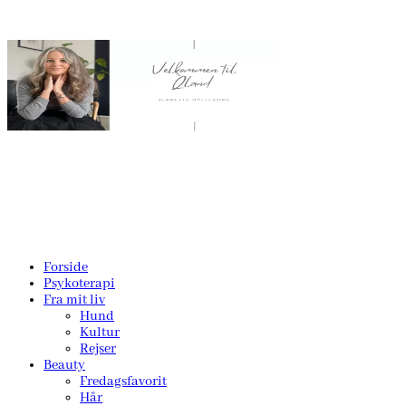
Forside
Psykoterapi
Fra mit liv
Hund
Kultur
Rejser
Beauty
Fredagsfavorit
Hår