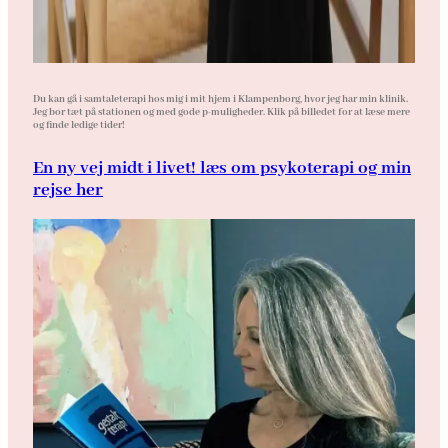
Du kan gå i samtaleterapi hos mig i mit hjem i Klampenborg, hvor jeg har min klinik.
Jeg bor tæt på stationen og med gode p-muligheder. Klik på billedet for at læse mere
og finde ledige tider!
En ny vej midt i livet! læs om psykoterapi og min
rejse her