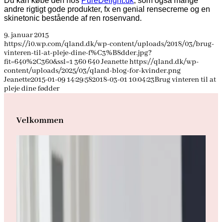
Du kan købe den hos
PureDelight.dk
, som også mange
andre rigtigt gode produkter, fx en genial rensecreme og en
skinetonic bestående af ren rosenvand.
9. januar 2015
https://i0.wp.com/qland.dk/wp-content/uploads/2018/03/brug-
vinteren-til-at-pleje-dine-f%C3%B8dder.jpg?
fit=640%2C360&ssl=1
360
640
Jeanette
https://qland.dk/wp-
content/uploads/2025/03/qland-blog-for-kvinder.png
Jeanette
2015-01-09 14:29:58
2018-03-01 10:04:23
Brug vinteren til at
pleje dine fødder
Velkommen