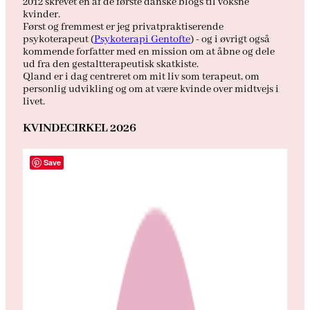
2012 skrevet en af de første danske blogs til voksne
kvinder.
Først og fremmest er jeg privatpraktiserende
psykoterapeut (
Psykoterapi Gentofte
) - og i øvrigt også
kommende forfatter med en mission om at åbne og dele
ud fra den gestaltterapeutisk skatkiste.
Qland er i dag centreret om mit liv som terapeut, om
personlig udvikling og om at være kvinde over midtvejs i
livet.
KVINDECIRKEL 2026
Save