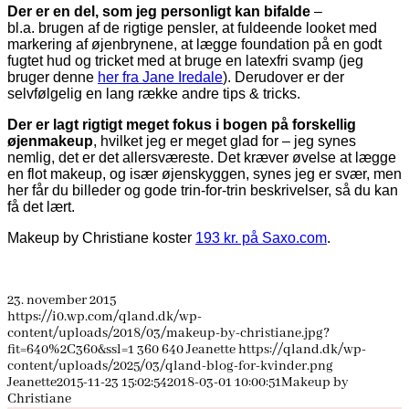
Der er en del, som jeg personligt kan bifalde
–
bl.a. brugen af de rigtige pensler, at fuldeende looket med
markering af øjenbrynene, at lægge foundation på en godt
fugtet hud og tricket med at bruge en latexfri svamp (jeg
bruger denne
her fra Jane Iredale
). Derudover er der
selvfølgelig en lang række andre tips & tricks.
Der er lagt rigtigt meget fokus i bogen på forskellig
øjenmakeup
, hvilket jeg er meget glad for – jeg synes
nemlig, det er det allersværeste. Det kræver øvelse at lægge
en flot makeup, og især øjenskyggen, synes jeg er svær, men
her får du billeder og gode trin-for-trin beskrivelser, så du kan
få det lært.
Makeup by Christiane koster
193 kr. på Saxo.com
.
23. november 2015
https://i0.wp.com/qland.dk/wp-
content/uploads/2018/03/makeup-by-christiane.jpg?
fit=640%2C360&ssl=1
360
640
Jeanette
https://qland.dk/wp-
content/uploads/2025/03/qland-blog-for-kvinder.png
Jeanette
2015-11-23 15:02:54
2018-03-01 10:00:51
Makeup by
Christiane