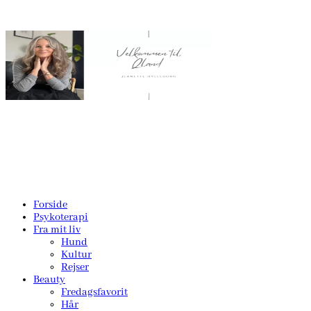
Forside
Psykoterapi
Fra mit liv
Hund
Kultur
Rejser
Beauty
Fredagsfavorit
Hår