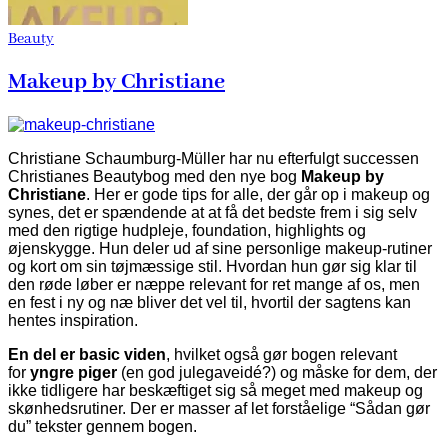
Beauty
Makeup by Christiane
Christiane Schaumburg-Müller har nu efterfulgt successen
Christianes Beautybog med den nye bog
Makeup by
Christiane
. Her er gode tips for alle, der går op i makeup og
synes, det er spændende at at få det bedste frem i sig selv
med den rigtige hudpleje, foundation, highlights og
øjenskygge. Hun deler ud af sine personlige makeup-rutiner
og kort om sin tøjmæssige stil. Hvordan hun gør sig klar til
den røde løber er næppe relevant for ret mange af os, men
en fest i ny og næ bliver det vel til, hvortil der sagtens kan
hentes inspiration.
En del er basic viden
, hvilket også gør bogen relevant
for
yngre piger
(en god julegaveidé?) og måske for dem, der
ikke tidligere har beskæftiget sig så meget med makeup og
skønhedsrutiner. Der er masser af let forståelige “Sådan gør
du” tekster gennem bogen.