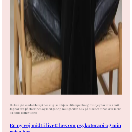
Du kan gå i samtaleterapi hos mig i mit hjem i Klampenborg, hvor jeg har min klinik.
Jeg bor tæt på stationen og med gode p-muligheder. Klik på billedet for at læse mere
og finde ledige tider!
En ny vej midt i livet! læs om psykoterapi og min
rejse her