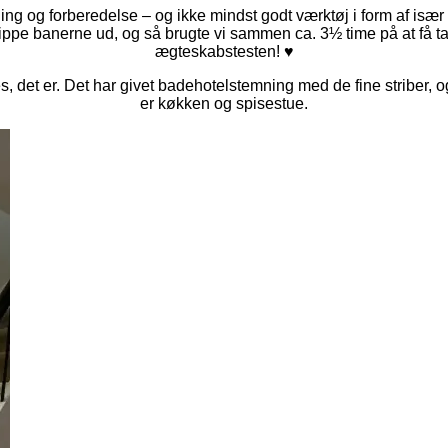
ing og forberedelse – og ikke mindst godt værktøj i form af især e
klippe banerne ud, og så brugte vi sammen ca. 3½ time på at få tap
ægteskabstesten! ♥
es, det er. Det har givet badehotelstemning med de fine striber
er køkken og spisestue.