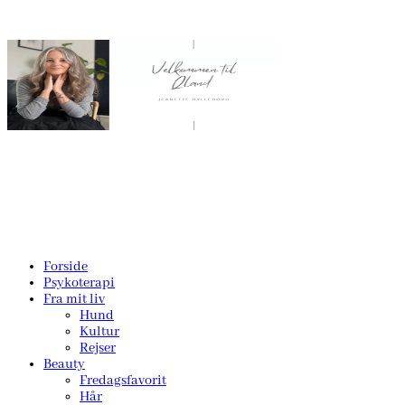
Forside
Psykoterapi
Fra mit liv
Hund
Kultur
Rejser
Beauty
Fredagsfavorit
Hår