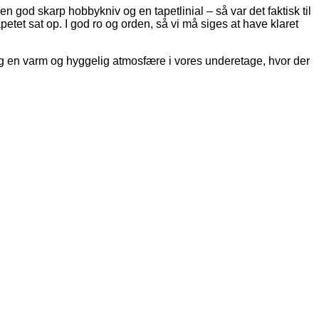
n god skarp hobbykniv og en tapetlinial – så var det faktisk til
etet sat op. I god ro og orden, så vi må siges at have klaret
, og en varm og hyggelig atmosfære i vores underetage, hvor der