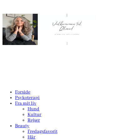
Forside
Psykoterapi
Fra mit liv
Hund
Kultur
Rejser
Beauty
Fredagsfavorit
Hår