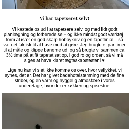
Vi har tapetseret selv!
Vi kastede os ud i at tapetsere selv, og med lidt godt
planlægning og forberedelse – og ikke mindst godt værktøj i
form af især en god skarp hobbykniv og en tapetlinial – så
var det faktisk til at have med at gøre. Jeg brugte et par timer
til at måle og klippe banerne ud, og så brugte vi sammen ca.
3½ time på at få tapetet sat op. I god ro og orden, så vi må
siges at have klaret ægteskabstesten! ♥
Lige nu kan vi slet ikke komme os over, hvor vellykket, vi
synes, det er. Det har givet badehotelstemning med de fine
striber, og en varm og hyggelig atmosfære i vores
underetage, hvor der er køkken og spisestue.