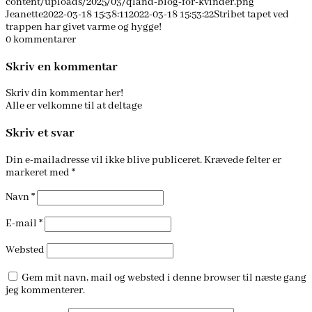
content/uploads/2025/03/qland-blog-for-kvinder.png
Jeanette
2022-03-18 15:38:11
2022-03-18 15:53:22
Stribet tapet ved
trappen har givet varme og hygge!
0
kommentarer
Skriv en kommentar
Skriv din kommentar her!
Alle er velkomne til at deltage
Skriv et svar
Din e-mailadresse vil ikke blive publiceret.
Krævede felter er
markeret med
*
Navn
*
E-mail
*
Websted
Gem mit navn, mail og websted i denne browser til næste gang
jeg kommenterer.