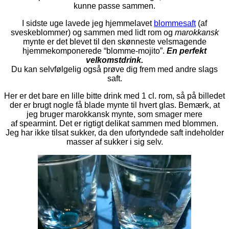
kunne passe sammen.
I sidste uge lavede jeg hjemmelavet
blommesaft
(af
sveskeblommer) og sammen med lidt rom og
marokkansk
mynte er det blevet til den skønneste velsmagende
hjemmekomponerede “blomme-mojito”.
En perfekt
velkomstdrink.
Du kan selvfølgelig også prøve dig frem med andre slags
saft.
Her er det bare en lille bitte drink med 1 cl. rom, så på billedet
der er brugt nogle få blade mynte til hvert glas. Bemærk, at
jeg bruger marokkansk mynte, som smager mere
af spearmint. Det er rigtigt delikat sammen med blommen.
Jeg har ikke tilsat sukker, da den ufortyndede saft indeholder
masser af sukker i sig selv.