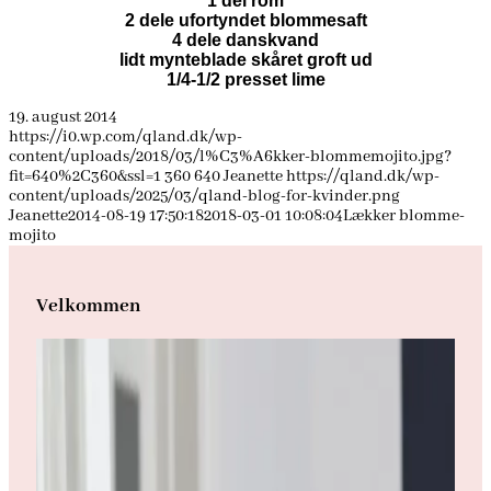
1 del rom
2 dele ufortyndet blommesaft
4 dele danskvand
lidt mynteblade skåret groft ud
1/4-1/2 presset lime
19. august 2014
https://i0.wp.com/qland.dk/wp-
content/uploads/2018/03/l%C3%A6kker-blommemojito.jpg?
fit=640%2C360&ssl=1
360
640
Jeanette
https://qland.dk/wp-
content/uploads/2025/03/qland-blog-for-kvinder.png
Jeanette
2014-08-19 17:50:18
2018-03-01 10:08:04
Lækker blomme-
mojito
Velkommen