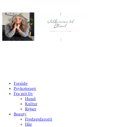
Forside
Psykoterapi
Fra mit liv
Hund
Kultur
Rejser
Beauty
Fredagsfavorit
Hår