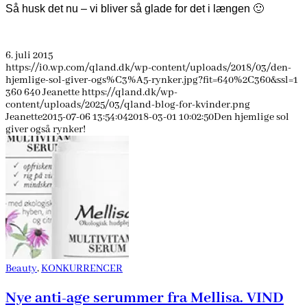
Så husk det nu – vi bliver så glade for det i længen 🙂
6. juli 2015
https://i0.wp.com/qland.dk/wp-content/uploads/2018/03/den-
hjemlige-sol-giver-ogs%C3%A5-rynker.jpg?fit=640%2C360&ssl=1
360
640
Jeanette
https://qland.dk/wp-
content/uploads/2025/03/qland-blog-for-kvinder.png
Jeanette
2015-07-06 13:54:04
2018-03-01 10:02:50
Den hjemlige sol
giver også rynker!
Beauty
,
KONKURRENCER
Nye anti-age serummer fra Mellisa. VIND