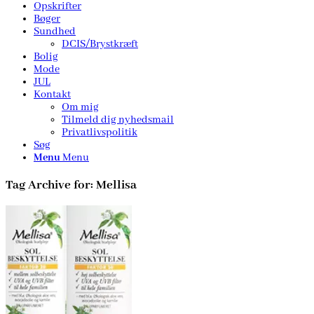
Opskrifter
Bøger
Sundhed
DCIS/Brystkræft
Bolig
Mode
JUL
Kontakt
Om mig
Tilmeld dig nyhedsmail
Privatlivspolitik
Søg
Menu
Menu
Tag Archive for:
Mellisa