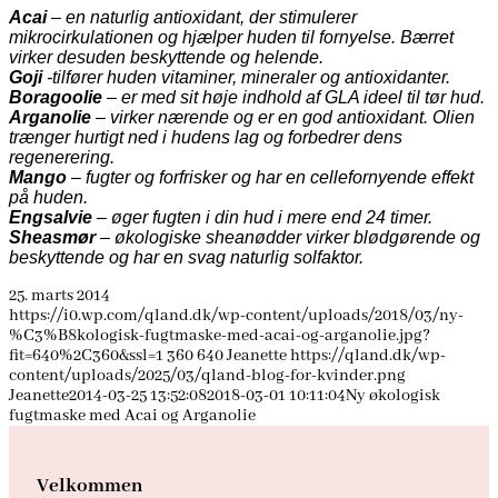
Acai
– en naturlig antioxidant, der stimulerer
mikrocirkulationen og hjælper huden til fornyelse. Bærret
virker desuden beskyttende og helende.
Goji
-tilfører huden vitaminer, mineraler og antioxidanter.
Boragoolie
– er med sit høje indhold af GLA ideel til tør hud.
Arganolie
– virker nærende og er en god antioxidant. Olien
trænger hurtigt ned i hudens lag og forbedrer dens
regenerering.
Mango
– fugter og forfrisker og har en cellefornyende effekt
på huden.
Engsalvie
– øger fugten i din hud i mere end 24 timer.
Sheasmør
– økologiske sheanødder virker blødgørende og
beskyttende og har en svag naturlig solfaktor.
25. marts 2014
https://i0.wp.com/qland.dk/wp-content/uploads/2018/03/ny-
%C3%B8kologisk-fugtmaske-med-acai-og-arganolie.jpg?
fit=640%2C360&ssl=1
360
640
Jeanette
https://qland.dk/wp-
content/uploads/2025/03/qland-blog-for-kvinder.png
Jeanette
2014-03-25 13:52:08
2018-03-01 10:11:04
Ny økologisk
fugtmaske med Acai og Arganolie
Velkommen