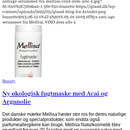
antiage-serummer-fra-mellisa-vind-dem-alle-4.jpg?
fit=640%2C360&ssl=1
360
640
Jeanette
https://qland.dk/wp-
content/uploads/2025/03/qland-blog-for-kvinder.png
Jeanette
2015-06-12 18:47:48
2018-03-01 10:03:07
Nye anti-age
serummer fra Mellisa. VIND dem alle 4
Beauty
Ny økologisk fugtmaske med Acai og
Arganolie
Det danske mærke Mellisa høster stor ros for deres naturlige
produkter og specialprodukter, som endda også
parfumeallergikere kan bruge. Mellisa Naturkosmetik blev
grundlagt for over 20 år siden med en succesrig salve mod