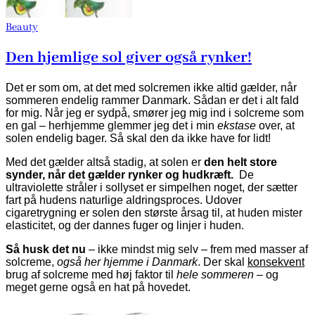
Beauty
Den hjemlige sol giver også rynker!
Det er som om, at det med solcremen ikke altid gælder, når
sommeren endelig rammer Danmark. Sådan er det i alt fald
for mig. Når jeg er sydpå, smører jeg mig ind i solcreme som
en gal – herhjemme glemmer jeg det i min
ekstase
over, at
solen endelig bager. Så skal den da ikke have for lidt!
Med det gælder altså stadig, at solen er
den helt store
synder, når det gælder rynker og hudkræft.
De
ultraviolette stråler i sollyset er simpelhen noget, der sætter
fart på hudens naturlige aldringsproces. Udover
cigaretrygning er solen den største årsag til, at huden mister
elasticitet, og der dannes fuger og linjer i huden.
Så husk det nu
– ikke mindst mig selv – frem med masser af
solcreme,
også her hjemme i Danmark
. Der skal
konsekvent
brug af solcreme med høj faktor til
hele sommeren
– og
meget gerne også en hat på hovedet.