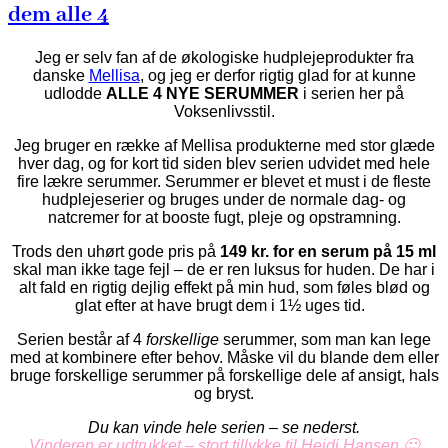
dem alle 4
Jeg er selv fan af de økologiske hudplejeprodukter fra
danske
Mellisa
, og jeg er derfor rigtig glad for at kunne
udlodde
ALLE 4 NYE SERUMMER
i serien her på
Voksenlivsstil.
Jeg bruger en række af Mellisa produkterne med stor glæde
hver dag, og for kort tid siden blev serien udvidet med hele
fire lækre serummer. Serummer er blevet et must i de fleste
hudplejeserier og bruges under de normale dag- og
natcremer for at booste fugt, pleje og opstramning.
Trods den uhørt gode pris på
149 kr. for en serum på 15 ml
skal man ikke tage fejl – de er ren luksus for huden. De har i
alt fald en rigtig dejlig effekt på min hud, som føles blød og
glat efter at have brugt dem i 1½ uges tid.
Serien består af 4
forskellige
serummer, som man kan lege
med at kombinere efter behov. Måske vil du blande dem eller
bruge forskellige serummer på forskellige dele af ansigt, hals
og bryst.
Du kan vinde hele serien – se nederst.
Vinderen er udtrukket – stort tillykke til Heidi Hansen 🙂