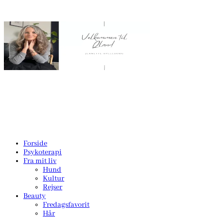
Forside
Psykoterapi
Fra mit liv
Hund
Kultur
Rejser
Beauty
Fredagsfavorit
Hår