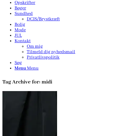
Opskrifter
Bøger
Sundhed
DCIS/Brystkræft
Bolig
Mode
JUL
Kontakt
Om mig
Tilmeld dig nyhedsmail
Privatlivspolitik
Søg
Menu
Menu
Tag Archive for:
midi