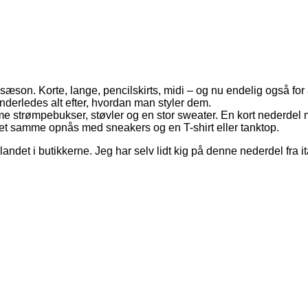
on. Korte, lange, pencilskirts, midi – og nu endelig også for a
nderledes alt efter, hvordan man styler dem.
rømpebukser, støvler og en stor sweater. En kort nederdel med 
et samme opnås med sneakers og en T-shirt eller tanktop.
r landet i butikkerne. Jeg har selv lidt kig på denne nederdel fra