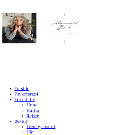
Forside
Psykoterapi
Fra mit liv
Hund
Kultur
Rejser
Beauty
Fredagsfavorit
Hår