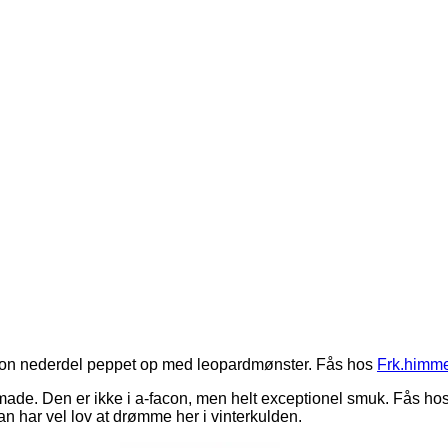
acon nederdel peppet op med leopardmønster. Fås hos
Frk.himme
made. Den er ikke i a-facon, men helt exceptionel smuk. Fås ho
n har vel lov at drømme her i vinterkulden.