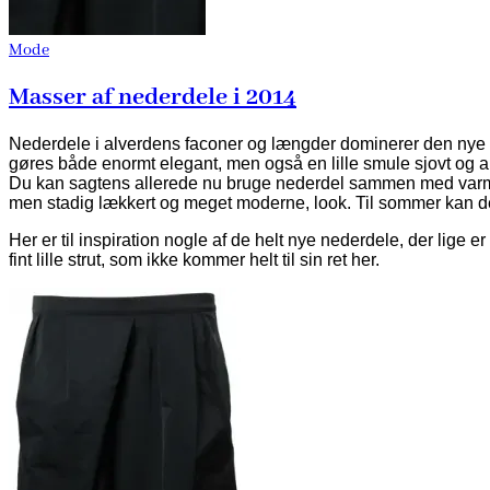
Mode
Masser af nederdele i 2014
Nederdele i alverdens faconer og længder dominerer den nye sæs
gøres både enormt elegant, men også en lille smule sjovt og a
Du kan sagtens allerede nu bruge nederdel sammen med varme st
men stadig lækkert og meget moderne, look. Til sommer kan d
Her er til inspiration nogle af de helt nye nederdele, der lige e
fint lille strut, som ikke kommer helt til sin ret her.