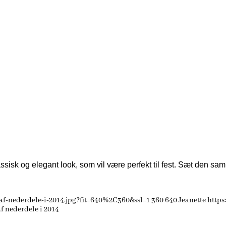
assisk og elegant look, som vil være perfekt til fest. Sæt den samm
f-nederdele-i-2014.jpg?fit=640%2C360&ssl=1
360
640
Jeanette
https
f nederdele i 2014