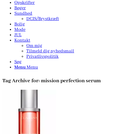
Opskrifter
Bøger
Sundhed
DCIS/Brystkræft
Bolig
Mode
JUL
Kontakt
Om mig
Tilmeld dig nyhedsmail
Privatlivspolitik
Søg
Menu
Menu
Tag Archive for:
mission perfection serum