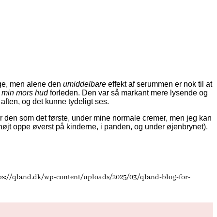
ænge, men alene den
umiddelbare
effekt af serummen er nok til at
l
min mors hud
forleden. Den var så markant mere lysende og
ften, og det kunne tydeligt ses.
er den som det første, under mine normale cremer, men jeg kan
 højt oppe øverst på kinderne, i panden, og under øjenbrynet).
ps://qland.dk/wp-content/uploads/2025/03/qland-blog-for-