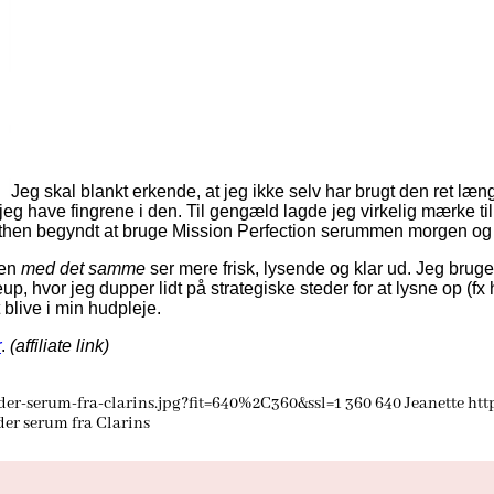
Jeg skal blankt erkende, at jeg ikke selv har brugt den ret l
e jeg have fingrene i den. Til gengæld lagde jeg virkelig mærke ti
lthen begyndt at bruge Mission Perfection serummen morgen og a
den
med det samme
ser mere frisk, lysende og klar ud. Jeg brug
, hvor jeg dupper lidt på strategiske steder for at lysne op (fx
blive i min hudpleje.
r
.
(affiliate link)
er-serum-fra-clarins.jpg?fit=640%2C360&ssl=1
360
640
Jeanette
htt
er serum fra Clarins