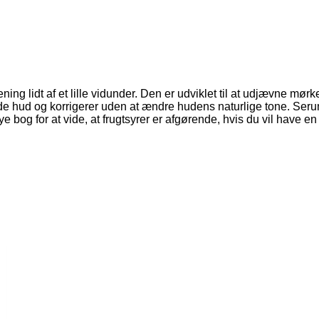
ening lidt af et lille vidunder. Den er udviklet til at udjævne mør
de hud og korrigerer uden at ændre hudens naturlige tone. Se
e bog for at vide, at frugtsyrer er afgørende, hvis du vil have