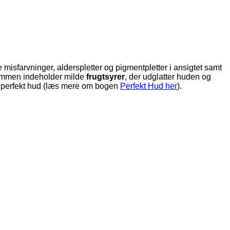
ke misfarvninger, alderspletter og pigmentpletter i ansigtet samt
rummen indeholder milde
frugtsyrer
, der udglatter huden og
 en perfekt hud (læs mere om bogen
Perfekt Hud her
).