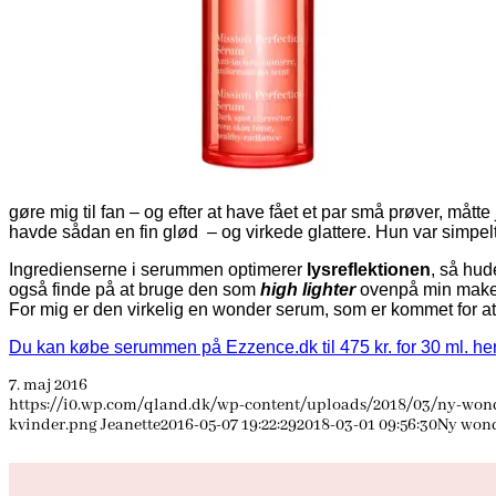
gøre mig til fan – og efter at have fået et par små prøver, mått
havde sådan en fin glød – og virkede glattere. Hun var simpe
Ingredienserne i serummen optimerer
lysreflektionen
, så hu
også finde på at bruge den som
high lighter
ovenpå min makeup
For mig er den virkelig en wonder serum, som er kommet for at 
Du kan købe serummen på Ezzence.dk til 475 kr. for 30 ml. he
7. maj 2016
https://i0.wp.com/qland.dk/wp-content/uploads/2018/03/ny-wond
kvinder.png
Jeanette
2016-05-07 19:22:29
2018-03-01 09:56:30
Ny wond