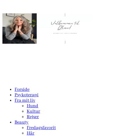
Forside
Psykoterapi
Fra mit liv
Hund
Kultur
Rejser
Beauty
Fredagsfavorit
Hår