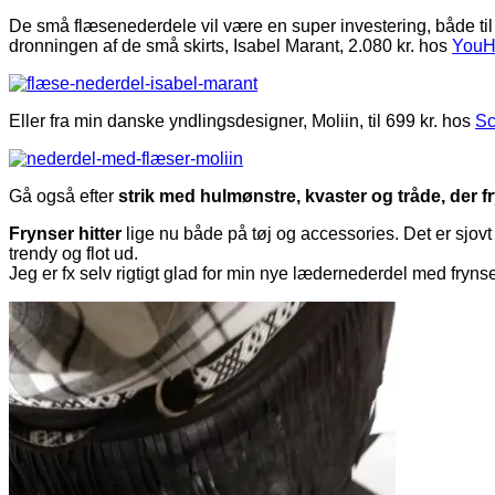
De små flæsenederdele vil være en super investering, både til
dronningen af de små skirts, Isabel Marant, 2.080 kr. hos
YouH
Eller fra min danske yndlingsdesigner, Moliin, til 699 kr. hos
Sc
Gå også efter
strik med hulmønstre, kvaster og tråde, der f
Frynser hitter
lige nu både på tøj og accessories. Det er sjovt
trendy og flot ud.
Jeg er fx selv rigtigt glad for min nye lædernederdel med frynse