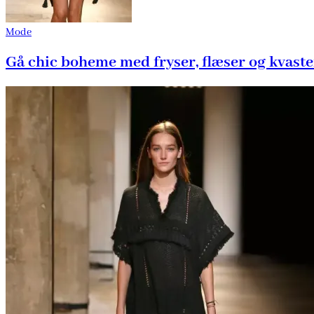
Mode
Gå chic boheme med fryser, flæser og kvaste