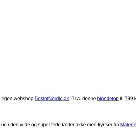
 min egen webshop
BestofNordic.dk
. Bl.a. denne
blondetop
til 799 
ig ud i den vilde og super fede læderjakke med frynser fra
Malene