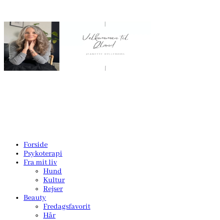
Forside
Psykoterapi
Fra mit liv
Hund
Kultur
Rejser
Beauty
Fredagsfavorit
Hår