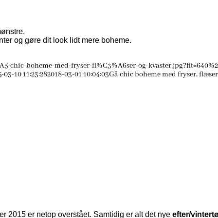
mønstre.
nter og gøre dit look lidt mere boheme.
A5-chic-boheme-med-fryser-fl%C3%A6ser-og-kvaster.jpg?fit=640%
-03-10 11:23:28
2018-03-01 10:04:03
Gå chic boheme med fryser, flæser
r 2015 er netop overstået. Samtidig er alt det nye
efter/vintert