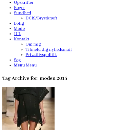
Opskrifter
Bøger
Sundhed
DCIS/Brystkræft
Bolig
Mode
JUL
Kontakt
Om mig
Tilmeld dig nyhedsmail
Privatlivspolitik
Søg
Menu
Menu
Tag Archive for:
moden 2015