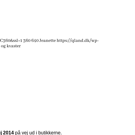
2C360&ssl=1
360
640
Jeanette
https://qland.dk/wp-
 og kvaster
øj 2014
på vej ud i butikkerne.