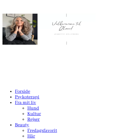
Forside
Psykoterapi
Fra mit liv
Hund
Kultur
Rejser
Beauty
Fredagsfavorit
Hår