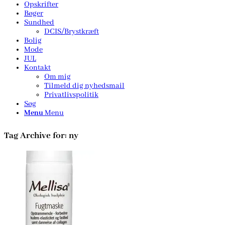
Opskrifter
Bøger
Sundhed
DCIS/Brystkræft
Bolig
Mode
JUL
Kontakt
Om mig
Tilmeld dig nyhedsmail
Privatlivspolitik
Søg
Menu
Menu
Tag Archive for:
ny