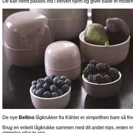
De kan nemt passes ind i ethvert hjem og giver både et modern
De nye
Bellino
lågkrukker fra Kähler er simpelthen bare så f
Brug en enkelt lågkrukke sammen med dit andet nips, enten med
størrelse eller to ens.