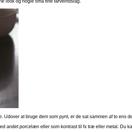
e look og nogle små fine farveindslag.
ine. Udover at bruge dem som pynt, er de sat sammen af to ens 
 andet porcelæn eller som kontrast til fx træ eller metal. Du k