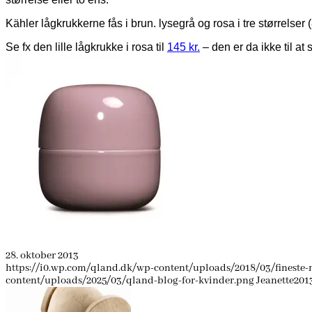
Kähler lågkrukkerne fås i brun. lysegrå og rosa i tre størrelser (
Se fx den lille lågkrukke i rosa til
145 kr.
– den er da ikke til at s
28. oktober 2013
https://i0.wp.com/qland.dk/wp-content/uploads/2018/03/finest
content/uploads/2025/03/qland-blog-for-kvinder.png
Jeanette
2013