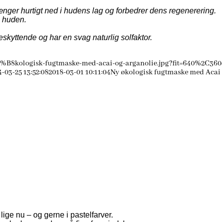
ænger hurtigt ned i hudens lag og forbedrer dens regenerering.
å huden.
kyttende og har en svag naturlig solfaktor.
%B8kologisk-fugtmaske-med-acai-og-arganolie.jpg?fit=640%2C360
4-03-25 13:52:08
2018-03-01 10:11:04
Ny økologisk fugtmaske med Acai
ige nu – og gerne i pastelfarver.