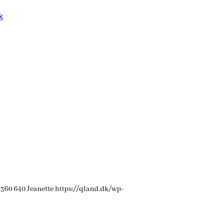
k
360
640
Jeanette
https://qland.dk/wp-