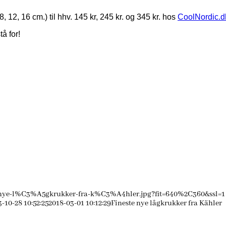
8, 12, 16 cm.) til hhv. 145 kr, 245 kr. og 345 kr. hos
CoolNordic.d
tå for!
e-nye-l%C3%A5gkrukker-fra-k%C3%A4hler.jpg?fit=640%2C360&ssl=1
-10-28 10:52:25
2018-03-01 10:12:29
Fineste nye lågkrukker fra Kähler