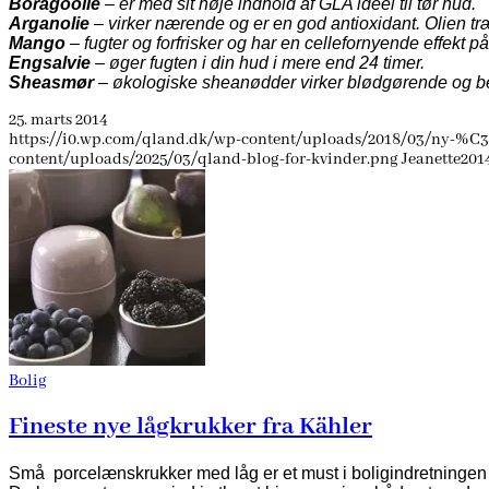
Boragoolie
– er med sit høje indhold af GLA ideel til tør hud.
Arganolie
– virker nærende og er en god antioxidant. Olien tr
Mango
– fugter og forfrisker og har en cellefornyende effekt p
Engsalvie
– øger fugten i din hud i mere end 24 timer.
Sheasmør
– økologiske sheanødder virker blødgørende og bes
25. marts 2014
https://i0.wp.com/qland.dk/wp-content/uploads/2018/03/ny-%C3
content/uploads/2025/03/qland-blog-for-kvinder.png
Jeanette
201
Bolig
Fineste nye lågkrukker fra Kähler
Små porcelænskrukker med låg er et must i boligindretningen l