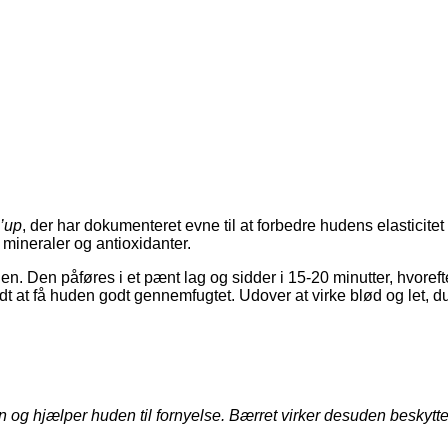
’up
, der har dokumenteret evne til at forbedre hudens elasticit
 mineraler og antioxidanter.
. Den påføres i et pænt lag og sidder i 15-20 minutter, hvoreft
godt at få huden godt gennemfugtet. Udover at virke blød og let, duf
nen og hjælper huden til fornyelse. Bærret virker desuden beskyt