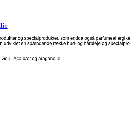
lie
produkter og specialprodukter, som endda også parfumeallergike
en udviklet en spændende række hud- og hårpleje og specialpro
. Goji-, Acaibær og araganolie