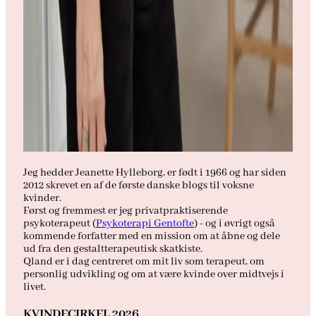
Jeg hedder Jeanette Hylleborg, er født i 1966 og har siden
2012 skrevet en af de første danske blogs til voksne
kvinder.
Først og fremmest er jeg privatpraktiserende
psykoterapeut (
Psykoterapi Gentofte
) - og i øvrigt også
kommende forfatter med en mission om at åbne og dele
ud fra den gestaltterapeutisk skatkiste.
Qland er i dag centreret om mit liv som terapeut, om
personlig udvikling og om at være kvinde over midtvejs i
livet.
KVINDECIRKEL 2026