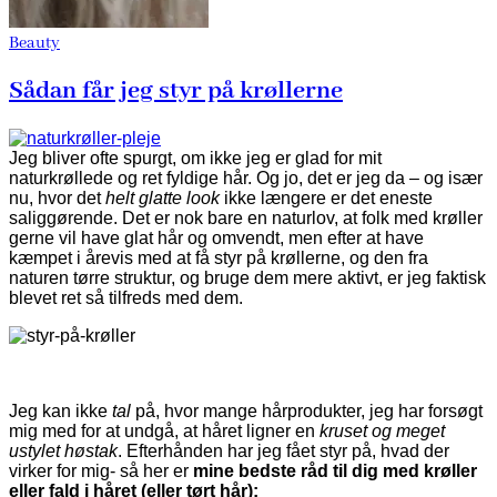
Beauty
Sådan får jeg styr på krøllerne
Jeg bliver ofte spurgt, om ikke jeg er glad for mit
naturkrøllede og ret fyldige hår. Og jo, det er jeg da – og især
nu, hvor det
helt glatte look
ikke længere er det eneste
saliggørende. Det er nok bare en naturlov, at folk med krøller
gerne vil have glat hår og omvendt, men efter at have
kæmpet i årevis med at få styr på krøllerne, og den fra
naturen tørre struktur, og bruge dem mere aktivt, er jeg faktisk
blevet ret så tilfreds med dem.
Jeg kan ikke
tal
på, hvor mange hårprodukter, jeg har forsøgt
mig med for at undgå, at håret ligner en
kruset og meget
ustylet høstak
. Efterhånden har jeg fået styr på, hvad der
virker for mig- så her er
mine bedste råd til dig med krøller
eller fald i håret (eller tørt hår):