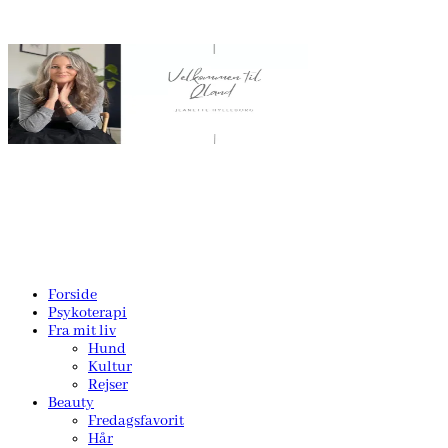
Forside
Psykoterapi
Fra mit liv
Hund
Kultur
Rejser
Beauty
Fredagsfavorit
Hår