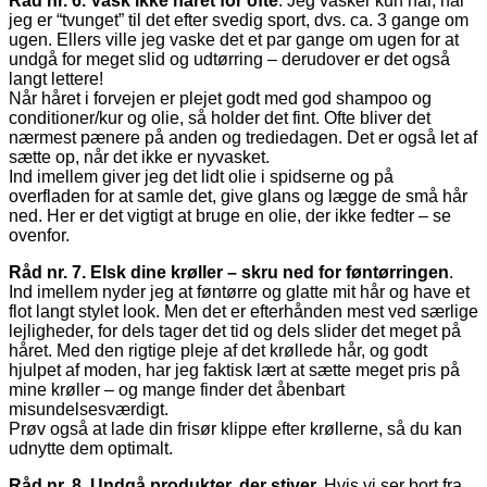
Råd nr. 6. Vask ikke håret for ofte
. Jeg vasker kun hår, når
jeg er “tvunget” til det efter svedig sport, dvs. ca. 3 gange om
ugen. Ellers ville jeg vaske det et par gange om ugen for at
undgå for meget slid og udtørring – derudover er det også
langt lettere!
Når håret i forvejen er plejet godt med god shampoo og
conditioner/kur og olie, så holder det fint. Ofte bliver det
nærmest pænere på anden og trediedagen. Det er også let af
sætte op, når det ikke er nyvasket.
Ind imellem giver jeg det lidt olie i spidserne og på
overfladen for at samle det, give glans og lægge de små hår
ned. Her er det vigtigt at bruge en olie, der ikke fedter – se
ovenfor.
Råd nr. 7. Elsk dine krøller – skru ned for føntørringen
.
Ind imellem nyder jeg at føntørre og glatte mit hår og have et
flot langt stylet look. Men det er efterhånden mest ved særlige
lejligheder, for dels tager det tid og dels slider det meget på
håret. Med den rigtige pleje af det krøllede hår, og godt
hjulpet af moden, har jeg faktisk lært at sætte meget pris på
mine krøller – og mange finder det åbenbart
misundelsesværdigt.
Prøv også at lade din frisør klippe efter krøllerne, så du kan
udnytte dem optimalt.
Råd nr. 8. Undgå produkter, der stiver.
Hvis vi ser bort fra