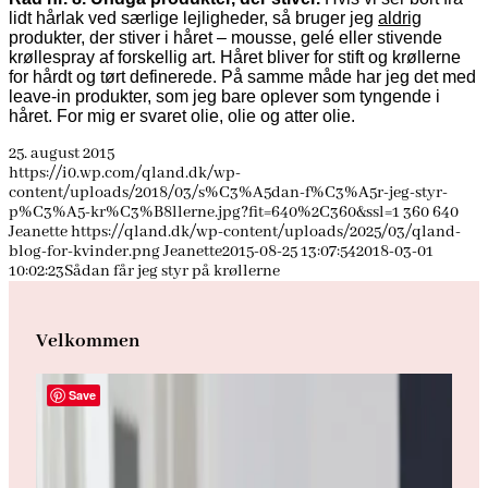
lidt hårlak ved særlige lejligheder, så bruger jeg
aldrig
produkter, der stiver i håret – mousse, gelé eller stivende
krøllespray af forskellig art. Håret bliver for stift og krøllerne
for hårdt og tørt definerede. På samme måde har jeg det med
leave-in produkter, som jeg bare oplever som tyngende i
håret. For mig er svaret olie, olie og atter olie.
25. august 2015
https://i0.wp.com/qland.dk/wp-
content/uploads/2018/03/s%C3%A5dan-f%C3%A5r-jeg-styr-
p%C3%A5-kr%C3%B8llerne.jpg?fit=640%2C360&ssl=1
360
640
Jeanette
https://qland.dk/wp-content/uploads/2025/03/qland-
blog-for-kvinder.png
Jeanette
2015-08-25 13:07:54
2018-03-01
10:02:23
Sådan får jeg styr på krøllerne
Velkommen
Save