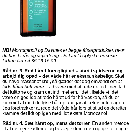
NB!
Morrocanoil og Davines er begge frisørprodukter, hvor
du kan få råd og vejledning. Du kan få oplyst nærmeste
forhandler på 36 16 16 09
Råd nr. 3. Red håret forsigtigt ud – start i spidserne og
arbejd dig opad – det våde hår er ekstra skøbeligt.
Skal
du have masser af krøl, så gælder det dog omvendt om
at
lade håret helt være
. Lad være med at rede det ud, men lad
det lufttørre og kram det ind imellem. I det tilfælde vil det
være en god idé at rede håret ud før hårvasken, så du er
kommet af med de løse hår og undgår at fælde hele dagen.
Jeg foretrækker at rede det våde hår forsigtigt ud og derefter
kramme det lidt op igen med lidt ekstra Morrocanoil.
Råd nr. 4. Sæt håret op, mens det tørrer
. En anden metode
til at definere køllerne og bevæge dem i den rigtige retning er