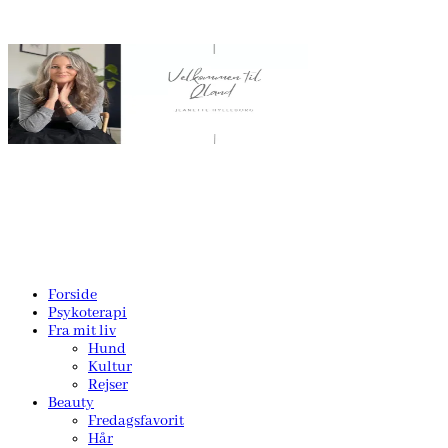
Forside
Psykoterapi
Fra mit liv
Hund
Kultur
Rejser
Beauty
Fredagsfavorit
Hår