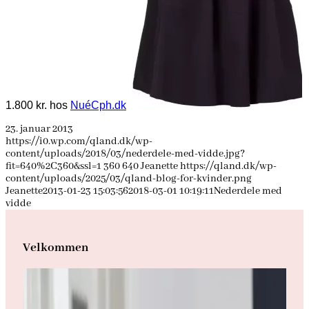
1.800 kr. hos
NuéCph.dk
23. januar 2013
https://i0.wp.com/qland.dk/wp-
content/uploads/2018/03/nederdele-med-vidde.jpg?
fit=640%2C360&ssl=1
360
640
Jeanette
https://qland.dk/wp-
content/uploads/2025/03/qland-blog-for-kvinder.png
Jeanette
2013-01-23 15:03:56
2018-03-01 10:19:11
Nederdele med
vidde
Velkommen