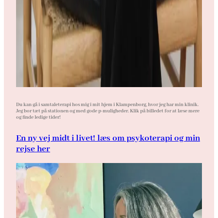
Du kan gå i samtaleterapi hos mig i mit hjem i Klampenborg, hvor jeg har min klinik.
Jeg bor tæt på stationen og med gode p-muligheder. Klik på billedet for at læse mere
og finde ledige tider!
En ny vej midt i livet! læs om psykoterapi og min
rejse her