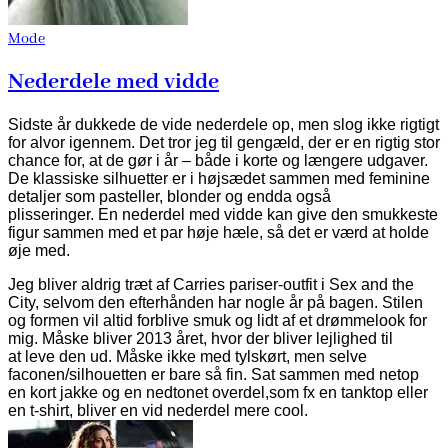
Mode
Nederdele med vidde
Sidste år dukkede de vide nederdele op, men slog ikke rigtigt
for alvor igennem. Det tror jeg til gengæld, der er en rigtig stor
chance for, at de gør i år – både i korte og længere udgaver.
De klassiske silhuetter er i højsædet sammen med feminine
detaljer som pasteller, blonder og endda også
plisseringer. En nederdel med vidde kan give den smukkeste
figur sammen med et par høje hæle, så det er værd at holde
øje med.
Jeg bliver aldrig træt af Carries pariser-outfit i Sex and the
City, selvom den efterhånden har nogle år på bagen. Stilen
og formen vil altid forblive smuk og lidt af et drømmelook for
mig. Måske bliver 2013 året, hvor der bliver lejlighed til
at leve den ud. Måske ikke med tylskørt, men selve
faconen/silhouetten er bare så fin. Sat sammen med netop
en kort jakke og en nedtonet overdel,som fx en tanktop eller
en t-shirt, bliver en vid nederdel mere cool.