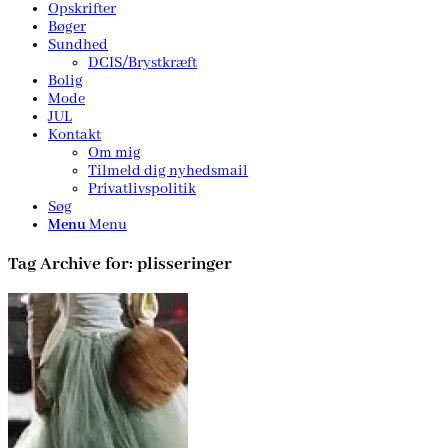
Opskrifter
Bøger
Sundhed
DCIS/Brystkræft
Bolig
Mode
JUL
Kontakt
Om mig
Tilmeld dig nyhedsmail
Privatlivspolitik
Søg
Menu
Menu
Tag Archive for:
plisseringer