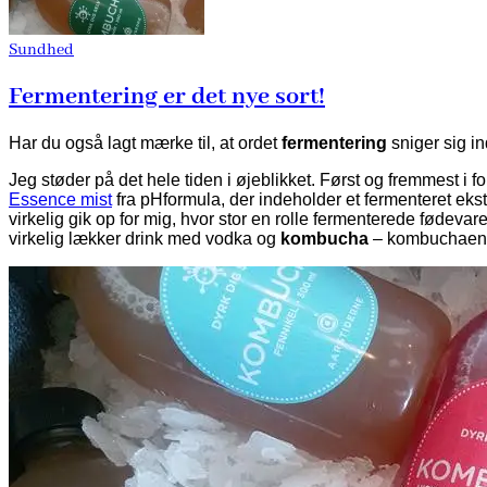
Sundhed
Fermentering er det nye sort!
Har du også lagt mærke til, at ordet
fermentering
sniger sig in
Jeg støder på det hele tiden i øjeblikket. Først og fremmest i fo
Essence mist
fra pHformula, der indeholder et fermenteret ekstr
virkelig gik op for mig, hvor stor en rolle fermenterede fødevar
virkelig lækker drink med vodka og
kombucha
– kombuchaen v