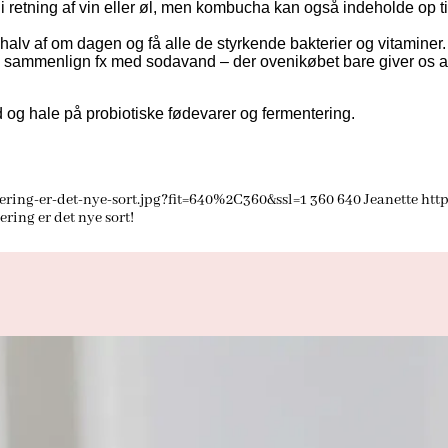
 i retning af vin eller øl, men kombucha kan også indeholde op t
alv af om dagen og få alle de styrkende bakterier og vitaminer. 
men sammenlign fx med sodavand – der ovenikøbet bare giver os al
d og hale på probiotiske fødevarer og fermentering.
ring-er-det-nye-sort.jpg?fit=640%2C360&ssl=1
360
640
Jeanette
htt
ring er det nye sort!