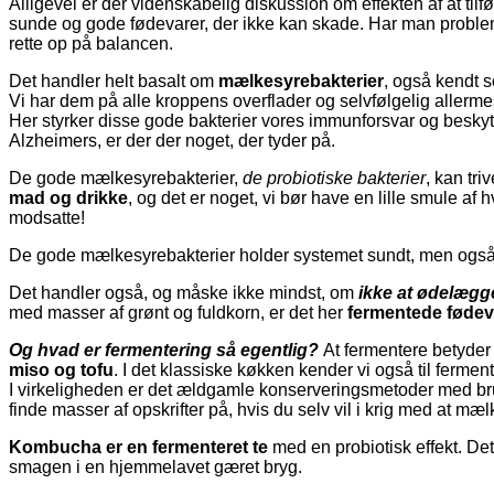
Alligevel er der videnskabelig diskussion om effekten af at tilfø
sunde og gode fødevarer, der ikke kan skade. Har man problem
rette op på balancen.
Det handler helt basalt om
mælkesyrebakterier
, også kendt s
Vi har dem på alle kroppens overflader og selvfølgelig allerme
Her styrker disse gode bakterier vores immunforsvar og besky
Alzheimers, er der der noget, der tyder på.
De gode mælkesyrebakterier,
de probiotiske bakterier
, kan tri
mad og drikke
, og det er noget, vi bør have en lille smule af 
modsatte!
De gode mælkesyrebakterier holder systemet sundt, men også
Det handler også, og måske ikke mindst, om
ikke at ødelægg
med masser af grønt og fuldkorn, er det her
fermentede fødeva
Og hvad er fermentering så egentlig?
At fermentere betyder 
miso og tofu
. I det klassiske køkken kender vi også til fermen
I virkeligheden er det ældgamle konserveringsmetoder med brug 
finde masser af opskrifter på, hvis du selv vil i krig med at m
Kombucha er en fermenteret te
med en probiotisk effekt. Det 
smagen i en hjemmelavet gæret bryg.