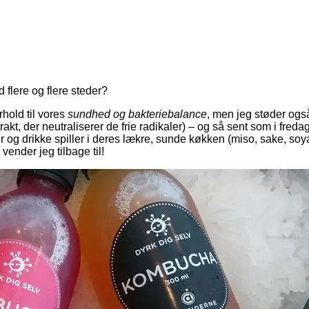
d flere og flere steder?
rhold til vores
sundhed og bakteriebalance
, men jeg støder ogs
akt, der neutraliserer de frie radikaler) – og så sent som i freda
er og drikke spiller i deres lækre, sunde køkken (miso, sake, soya
ender jeg tilbage til!