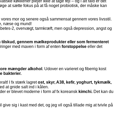
tiske køkkener plejer ikke at tage fejl – og i alt fald er det
ge at sætte fokus på at få noget probiotisk, der måske kan
 fra vores mor og senere også sammensat gennem vores livsstil.
øre, næse og mund!
betes-2, overvægt, tarmkræft, men også depression, angst og
m
tilskud, gennem mælkeprodukter eller som fermenteret
rdringer med maven i form af enten
forstoppelse
eller det
store mængder alkohol
. Udover en varieret og fiberrig kost
e bakterier.
alt! I fx stærk lagret
ost, skyr, A38, kefir, yoghurt, tykmælk,
d at gnide salt ind i kålen.
der er blevet moderne i form af fx koreansk
kimchi.
Det kan du
give sig i kast med det, og jeg vil også tillade mig at tvivle på