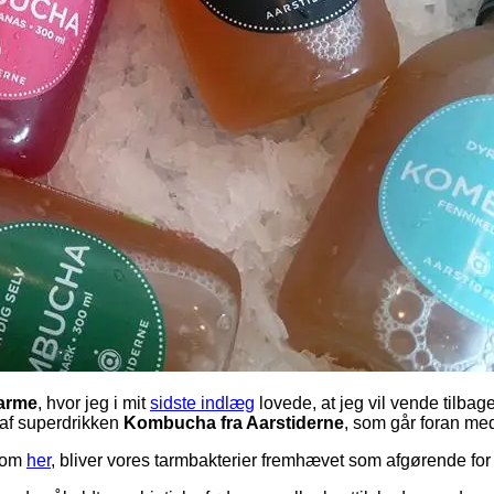
arme
, hvor jeg i mit
sidste indlæg
lovede, at jeg vil vende tilbag
 af superdrikken
Kombucha fra Aarstiderne
, som går foran me
e om
her
, bliver vores tarmbakterier fremhævet som afgørende for