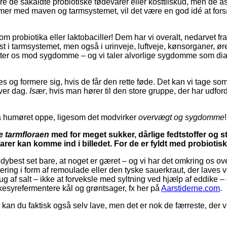
re de såkaldte probiotiske fødevarer eller kosttilskud, men de asia
er med maven og tarmsystemet, vil det være en god idé at forsø
om probiotika eller laktobaciller! Dem har vi overalt, nedarvet
st i tarmsystemet, men også i urinveje, luftveje, kønsorganer, 
tter os mod sygdomme – og vi taler alvorlige sygdomme som dia
ves og formere sig, hvis de får den rette føde. Det kan vi tage so
hver dag.
Især
, hvis man hører til den store gruppe, der har udfo
 humøret oppe, ligesom det modvirker
overvægt og sygdomme
!
e tarmfloraen
med for meget sukker, dårlige fedtstoffer og 
rer kan komme ind i billedet. For de er fyldt med probiotisk
dybest set bare, at noget er gæret – og vi har det omkring os over
tering i form af remoulade eller den tyske sauerkraut, der laves ve
af salt – ikke at forveksle med syltning ved hjælp af eddike – 
ælkesyrefermentere kål og grøntsager, fx her på
Aarstiderne.com
.
kan du faktisk også selv lave, men det er nok de færreste, der vil 