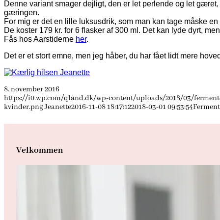
Denne variant smager dejligt, den er let perlende og let gæret,
gæringen.
For mig er det en lille luksusdrik, som man kan tage måske en h
De koster 179 kr. for 6 flasker af 300 ml. Det kan lyde dyrt, 
Fås hos Aarstiderne
her
.
Det er et stort emne, men jeg håber, du har fået lidt mere hove
8. november 2016
https://i0.wp.com/qland.dk/wp-content/uploads/2018/03/fermente
kvinder.png
Jeanette
2016-11-08 18:17:12
2018-03-01 09:53:54
Fermente
Velkommen