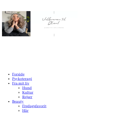
Forside
Psykoterapi
Fra mit liv
Hund
Kultur
Rejser
Beauty
Fredagsfavorit
Hår