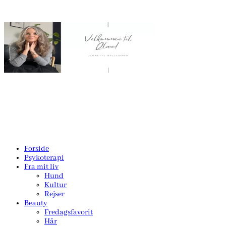
Forside
Psykoterapi
Fra mit liv
Hund
Kultur
Rejser
Beauty
Fredagsfavorit
Hår