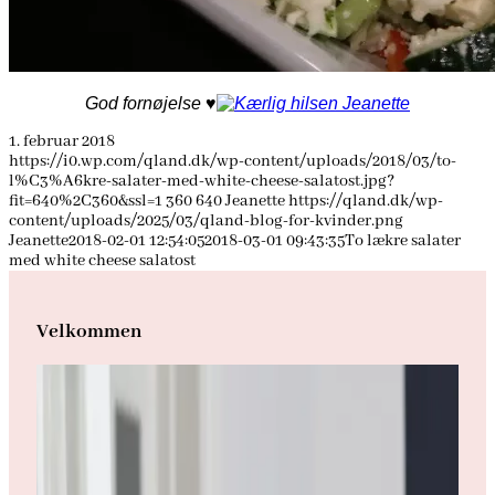
God fornøjelse ♥
1. februar 2018
https://i0.wp.com/qland.dk/wp-content/uploads/2018/03/to-
l%C3%A6kre-salater-med-white-cheese-salatost.jpg?
fit=640%2C360&ssl=1
360
640
Jeanette
https://qland.dk/wp-
content/uploads/2025/03/qland-blog-for-kvinder.png
Jeanette
2018-02-01 12:54:05
2018-03-01 09:43:35
To lækre salater
med white cheese salatost
Velkommen