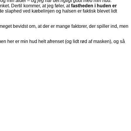
v og min alder – og
jeg har det rigtigt godt med min hud
.
nket. Dertil kommer, at jeg føler, at
fastheden i huden er
de slaphed ved kæbelinjen og halsen er faktisk blevet lidt
er meget bevidst om, at der er mange faktorer, der spiller ind, men
men her er min hud helt afrenset (og lidt rød af masken), og så