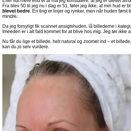
Efter lidt mere end et år må jeg konstatere, at jeg er blevet a
Fra blev 50 til jeg nu i dag er 51, føler jeg ikke, at min hud er 
blevet bedre
. Én ting er linjer og rynker, men når huden først
mindre.
Da jeg fornyligt fik scannet ansigtshuden, lå billederne i
katego
Imeeden er i alt fald kommet for at blive hos mig. Jeg tør ikke 
Nu får du lige et billede, helt natural og zoomet ind – et bille
kan du jo selv vurdere.