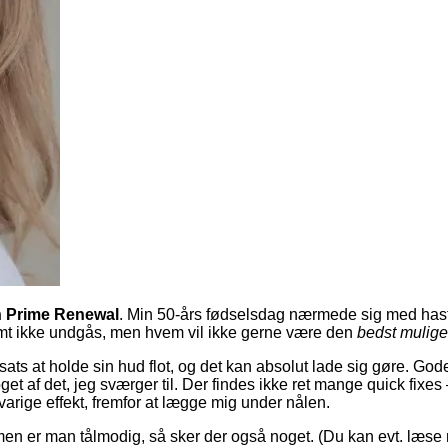
 Prime Renewal
. Min 50-års fødselsdag nærmede sig med hasti
stemt ikke undgås, men hvem vil ikke gerne være den
bedst mulige
ts at holde sin hud flot, og det kan absolut lade sig gøre. Gode 
get af det, jeg sværger til. Der findes ikke ret mange quick fixes 
arige effekt, fremfor at lægge mig under nålen.
 men er man tålmodig, så sker der også noget. (Du kan evt. læse