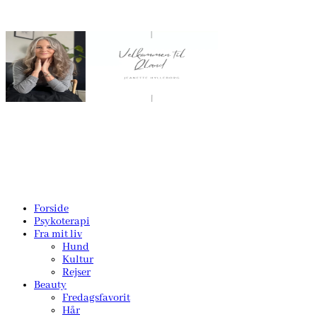
Forside
Psykoterapi
Fra mit liv
Hund
Kultur
Rejser
Beauty
Fredagsfavorit
Hår