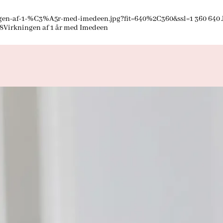
ngen-af-1-%C3%A5r-med-imedeen.jpg?fit=640%2C360&ssl=1
360
640
48
Virkningen af 1 år med Imedeen