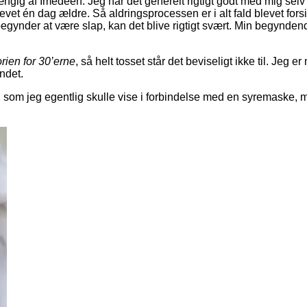
fhængig af Imedeen. Jeg har det generelt rigtigt godt med mig sel
blevet én dag ældre. Så aldringsprocessen er i alt fald blevet forsi
 begynder at være slap, kan det blive rigtigt svært. Min begynden
rien for 30’erne
, så helt tosset står det beviseligt ikke til. Jeg 
andet.
de, som jeg egentlig skulle vise i forbindelse med en syremaske, 