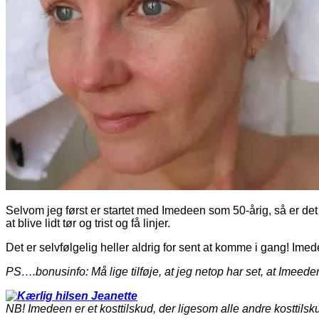
Selvom jeg først er startet med Imedeen som 50-årig, så er det ik
at blive lidt tør og trist og få linjer.
Det er selvfølgelig heller aldrig for sent at komme i gang! Im
PS….bonusinfo: Må lige tilføje, at jeg netop har set, at Imeed
NB! Imedeen er et kosttilskud, der ligesom alle andre kosttilsk