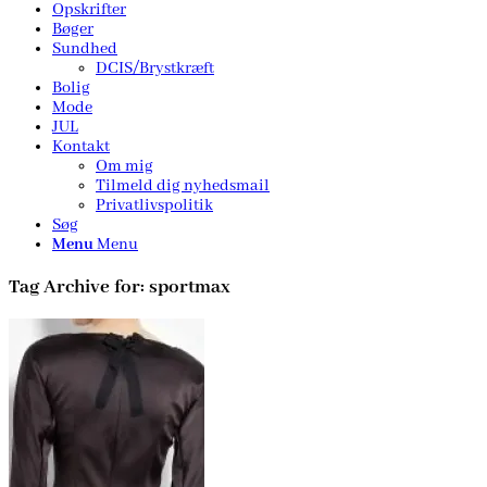
Opskrifter
Bøger
Sundhed
DCIS/Brystkræft
Bolig
Mode
JUL
Kontakt
Om mig
Tilmeld dig nyhedsmail
Privatlivspolitik
Søg
Menu
Menu
Tag Archive for:
sportmax