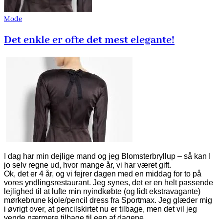
Mode
Det enkle er ofte det mest elegante!
I dag har min dejlige mand og jeg Blomsterbryllup – så kan I
jo selv regne ud, hvor mange år, vi har været gift.
Ok, det er 4 år, og vi fejrer dagen med en middag for to på
vores yndlingsrestaurant. Jeg synes, det er en helt passende
lejlighed til at lufte min nyindkøbte (og lidt ekstravagante)
mørkebrune kjole/pencil dress fra Sportmax. Jeg glæder mig
i øvrigt over, at pencilskirtet nu er tilbage, men det vil jeg
vende nærmere tilbage til een af dagene.