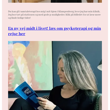
Du kan gå i samtaleterapi hos mig i mit hjem i Klampenborg, hvor jeg har min klinik.
Jeg bor tæt på stationen og med gode p-muligheder. Klik på billedet for at læse mere
og finde ledige tider!
En ny vej midt i livet! læs om psykoterapi og min
rejse her