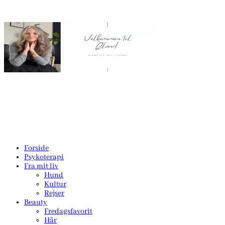
Forside
Psykoterapi
Fra mit liv
Hund
Kultur
Rejser
Beauty
Fredagsfavorit
Hår