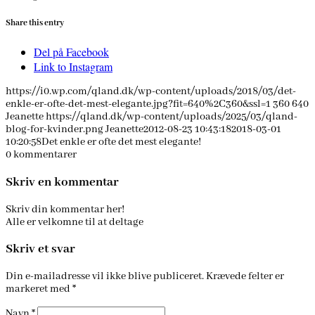
Share this entry
Del på Facebook
Link to Instagram
https://i0.wp.com/qland.dk/wp-content/uploads/2018/03/det-
enkle-er-ofte-det-mest-elegante.jpg?fit=640%2C360&ssl=1
360
640
Jeanette
https://qland.dk/wp-content/uploads/2025/03/qland-
blog-for-kvinder.png
Jeanette
2012-08-23 10:43:18
2018-03-01
10:20:58
Det enkle er ofte det mest elegante!
0
kommentarer
Skriv en kommentar
Skriv din kommentar her!
Alle er velkomne til at deltage
Skriv et svar
Din e-mailadresse vil ikke blive publiceret.
Krævede felter er
markeret med
*
Navn
*