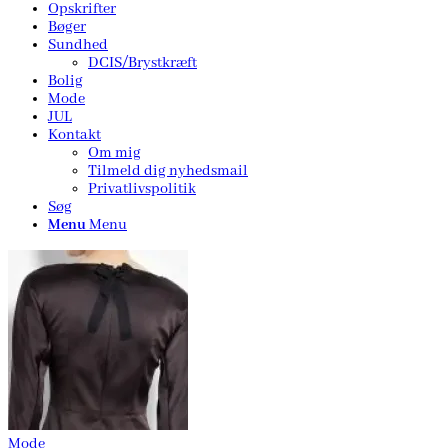
Opskrifter
Bøger
Sundhed
DCIS/Brystkræft
Bolig
Mode
JUL
Kontakt
Om mig
Tilmeld dig nyhedsmail
Privatlivspolitik
Søg
Menu
Menu
Mode