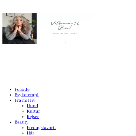
Forside
Psykoterapi
Fra mit liv
Hund
Kultur
Rejser
Beauty
Fredagsfavorit
Hår