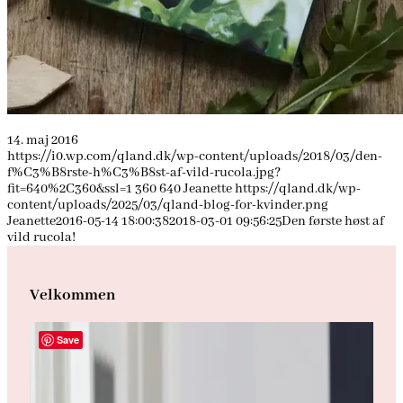
14. maj 2016
https://i0.wp.com/qland.dk/wp-content/uploads/2018/03/den-
f%C3%B8rste-h%C3%B8st-af-vild-rucola.jpg?
fit=640%2C360&ssl=1
360
640
Jeanette
https://qland.dk/wp-
content/uploads/2025/03/qland-blog-for-kvinder.png
Jeanette
2016-05-14 18:00:38
2018-03-01 09:56:25
Den første høst af
vild rucola!
Velkommen
Save