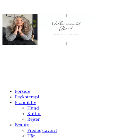
Forside
Psykoterapi
Fra mit liv
Hund
Kultur
Rejser
Beauty
Fredagsfavorit
Hår