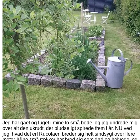
Jeg har gået og luget i mine to små bede, og jeg undrede mig
over alt den ukrudt, der pludseligt spirede frem i år. NU ved
jeg, hvad det er! Rucolaen breder sig helt sindsygt over flere
meter. Mine små rækker har bred sig som død og helvede, og