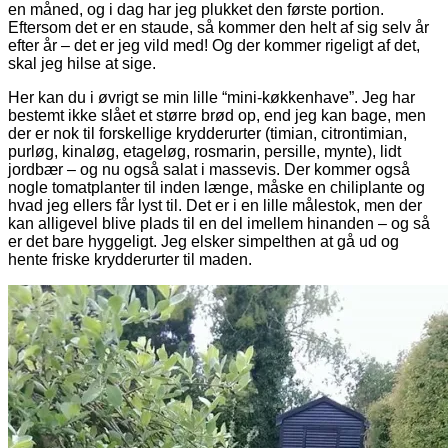
en måned, og i dag har jeg plukket den første portion.
Eftersom det er en staude, så kommer den helt af sig selv år
efter år – det er jeg vild med! Og der kommer rigeligt af det,
skal jeg hilse at sige.
Her kan du i øvrigt se min lille “mini-køkkenhave”. Jeg har
bestemt ikke slået et større brød op, end jeg kan bage, men
der er nok til forskellige krydderurter (timian, citrontimian,
purløg, kinaløg, etageløg, rosmarin, persille, mynte), lidt
jordbær – og nu også salat i massevis. Der kommer også
nogle tomatplanter til inden længe, måske en chiliplante og
hvad jeg ellers får lyst til. Det er i en lille målestok, men der
kan alligevel blive plads til en del imellem hinanden – og så
er det bare hyggeligt. Jeg elsker simpelthen at gå ud og
hente friske krydderurter til maden.