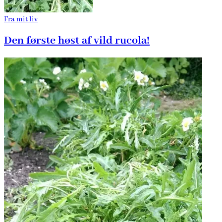
Fra mit liv
Den første høst af vild rucola!