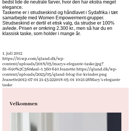
bedst lide de neutrale farver, hvor den har ekstra meget
elegance.
Taskerne er i strudseskind og håndlavet i Sydafrika i tæt
samarbejde med Women Empowerment-grupper.
Strudseskind er dertil et etisk valg, da strudse er 100%
avlede. Prisen er omkring 2.300 kr., men så har du en
klassisk taske, som holder i mange år.
1. juli 2012
https://i0.wp.com/qland.dk/wp-
content/uploads/2018/03/marys-elegante-taske.jpg?
fit=640%2C360&ssl=1
360
640
Jeanette
https://qland.dk/wp-
content/uploads/2025/03/qland-blog-for-kvinder.png
Jeanette
2012-07-01 21:43:22
2018-03-01 10:21:26
Mary’s elegante
taske
Velkommen