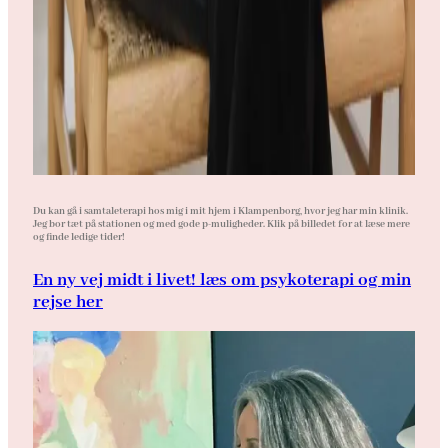
Du kan gå i samtaleterapi hos mig i mit hjem i Klampenborg, hvor jeg har min klinik.
Jeg bor tæt på stationen og med gode p-muligheder. Klik på billedet for at læse mere
og finde ledige tider!
En ny vej midt i livet! læs om psykoterapi og min
rejse her