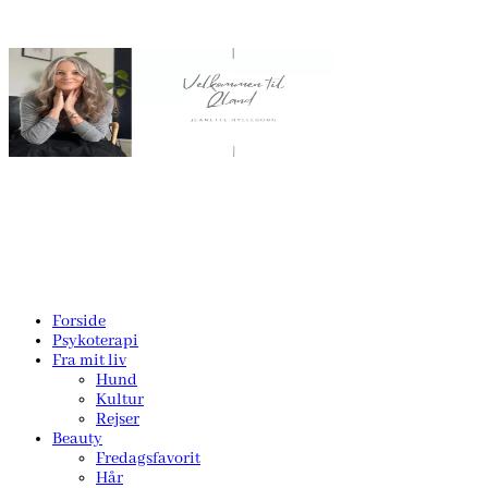
Forside
Psykoterapi
Fra mit liv
Hund
Kultur
Rejser
Beauty
Fredagsfavorit
Hår