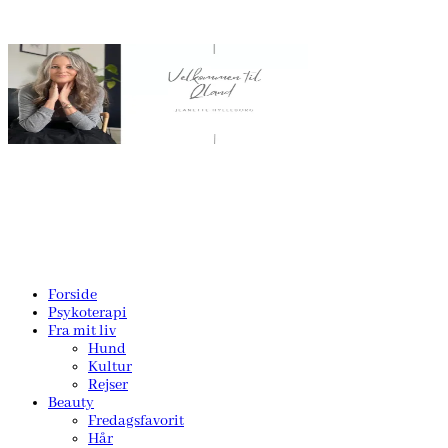
Forside
Psykoterapi
Fra mit liv
Hund
Kultur
Rejser
Beauty
Fredagsfavorit
Hår