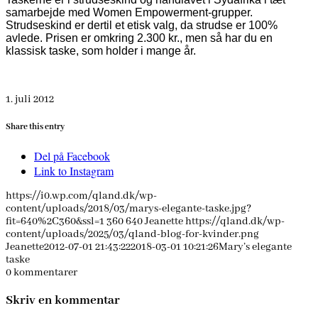
samarbejde med Women Empowerment-grupper.
Strudseskind er dertil et etisk valg, da strudse er 100%
avlede. Prisen er omkring 2.300 kr., men så har du en
klassisk taske, som holder i mange år.
1. juli 2012
Share this entry
Del på Facebook
Link to Instagram
https://i0.wp.com/qland.dk/wp-
content/uploads/2018/03/marys-elegante-taske.jpg?
fit=640%2C360&ssl=1
360
640
Jeanette
https://qland.dk/wp-
content/uploads/2025/03/qland-blog-for-kvinder.png
Jeanette
2012-07-01 21:43:22
2018-03-01 10:21:26
Mary’s elegante
taske
0
kommentarer
Skriv en kommentar